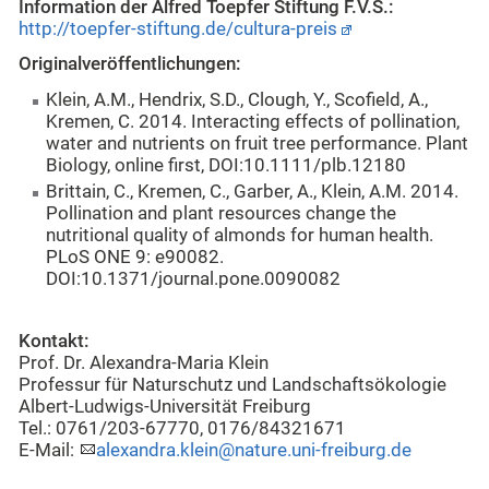
Information der Alfred Toepfer Stiftung F.V.S.:
http://toepfer-stiftung.de/cultura-preis
Originalveröffentlichungen:
Klein, A.M., Hendrix, S.D., Clough, Y., Scofield, A.,
Kremen, C. 2014. Interacting effects of pollination,
water and nutrients on fruit tree performance. Plant
Biology, online first, DOI:10.1111/plb.12180
Brittain, C., Kremen, C., Garber, A., Klein, A.M. 2014.
Pollination and plant resources change the
nutritional quality of almonds for human health.
PLoS ONE 9: e90082.
DOI:10.1371/journal.pone.0090082
Kontakt:
Prof. Dr. Alexandra-Maria Klein
Professur für Naturschutz und Landschaftsökologie
Albert-Ludwigs-Universität Freiburg
Tel.: 0761/203-67770, 0176/84321671
E-Mail:
alexandra.klein@nature.uni-freiburg.de