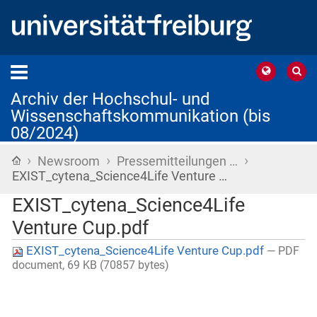
Archiv der Hochschul- und
Wissenschaftskommunikation (bis
08/2024)
›
›
›
Startseite
Newsroom
Pressemitteilungen …
EXIST_cytena_Science4Life Venture …
EXIST_cytena_Science4Life
Venture Cup.pdf
EXIST_cytena_Science4Life Venture Cup.pdf
— PDF
document, 69 KB (70857 bytes)