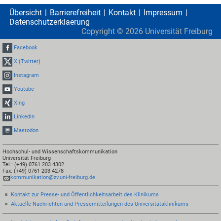
Übersicht
Barrierefreiheit
Kontakt
Impressum
Datenschutzerklaerung
Copyright ©
2026
Universität Freiburg
Facebook
X (Twitter)
Instagram
Youtube
Xing
LinkedIn
Mastodon
Hochschul- und Wissenschaftskommunikation
Universität Freiburg
Tel.: (+49) 0761 203 4302
Fax: (+49) 0761 203 4278
kommunikation@zv.uni-freiburg.de
Kontakt zur Presse- und Öffentlichkeitsarbeit des Klinikums
Aktuelle Nachrichten und Pressemitteilungen des Universitätsklinikums