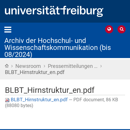
Archiv der Hochschul- und
Wissenschaftskommunikation (bis
08/2024)
›
›
›
Startseite
Newsroom
Pressemitteilungen …
BLBT_Hirnstruktur_en.pdf
BLBT_Hirnstruktur_en.pdf
BLBT_Hirnstruktur_en.pdf
— PDF document, 86 KB
(88080 bytes)