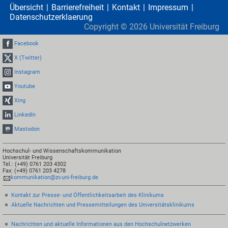
Übersicht
Barrierefreiheit
Kontakt
Impressum
Datenschutzerklaerung
Copyright ©
2026
Universität Freiburg
Facebook
X (Twitter)
Instagram
Youtube
Xing
LinkedIn
Mastodon
Hochschul- und Wissenschaftskommunikation
Universität Freiburg
Tel.: (+49) 0761 203 4302
Fax: (+49) 0761 203 4278
kommunikation@zv.uni-freiburg.de
Kontakt zur Presse- und Öffentlichkeitsarbeit des Klinikums
Aktuelle Nachrichten und Pressemitteilungen des Universitätsklinikums
Nachrichten und aktuelle Informationen aus den Hochschulnetzwerken