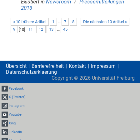
/
Existiert in
Newsroom
Pressemitteilungen
2013
« 10 frühere Artikel
1
...
7
8
Die nächsten 10 Artikel »
9
[
10
]
11
12
13
...
45
Übersicht
Barrierefreiheit
Kontakt
Impressum
Datenschutzerklaerung
Copyright ©
2026
Universität Freiburg
Facebook
X (Twitter)
Instagram
Youtube
Xing
LinkedIn