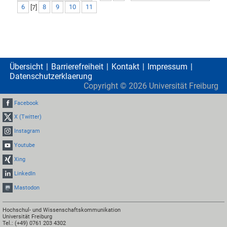
6
[
7
]
8
9
10
11
Übersicht
Barrierefreiheit
Kontakt
Impressum
Datenschutzerklaerung
Copyright ©
2026
Universität Freiburg
Facebook
X (Twitter)
Instagram
Youtube
Xing
LinkedIn
Mastodon
Hochschul- und Wissenschaftskommunikation
Universität Freiburg
Tel.: (+49) 0761 203 4302