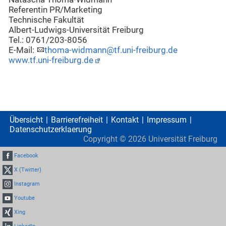
Referentin PR/Marketing
Technische Fakultät
Albert-Ludwigs-Universität Freiburg
Tel.: 0761/203-8056
E-Mail:
thoma-widmann@tf.uni-freiburg.de
www.tf.uni-freiburg.de
Übersicht
Barrierefreiheit
Kontakt
Impressum
Datenschutzerklaerung
Copyright ©
2026
Universität Freiburg
Facebook
X (Twitter)
Instagram
Youtube
Xing