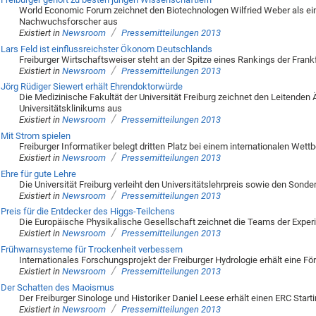
World Economic Forum zeichnet den Biotechnologen Wilfried Weber als ei
Nachwuchsforscher aus
/
Existiert in
Newsroom
Pressemitteilungen 2013
Lars Feld ist einflussreichster Ökonom Deutschlands
Freiburger Wirtschaftsweiser steht an der Spitze eines Rankings der Frank
/
Existiert in
Newsroom
Pressemitteilungen 2013
Jörg Rüdiger Siewert erhält Ehrendoktorwürde
Die Medizinische Fakultät der Universität Freiburg zeichnet den Leitenden Ä
Universitätsklinikums aus
/
Existiert in
Newsroom
Pressemitteilungen 2013
Mit Strom spielen
Freiburger Informatiker belegt dritten Platz bei einem internationalen Wett
/
Existiert in
Newsroom
Pressemitteilungen 2013
Ehre für gute Lehre
Die Universität Freiburg verleiht den Universitätslehrpreis sowie den Son
/
Existiert in
Newsroom
Pressemitteilungen 2013
Preis für die Entdecker des Higgs-Teilchens
Die Europäische Physikalische Gesellschaft zeichnet die Teams der Exp
/
Existiert in
Newsroom
Pressemitteilungen 2013
Frühwarnsysteme für Trockenheit verbessern
Internationales Forschungsprojekt der Freiburger Hydrologie erhält eine Fö
/
Existiert in
Newsroom
Pressemitteilungen 2013
Der Schatten des Maoismus
Der Freiburger Sinologe und Historiker Daniel Leese erhält einen ERC Starti
/
Existiert in
Newsroom
Pressemitteilungen 2013