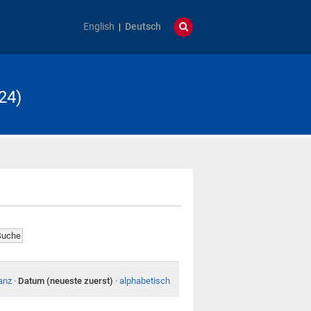
English
Deutsch
24)
anz
·
Datum (neueste zuerst)
·
alphabetisch