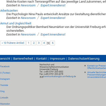
Welche Kosten nach Terrorangriffen auf das jeweilige Land zukommen, er
/
Existiert in
Newsroom
Expert:innendienst
Arbeitszeiten
Die Psychologin Nina Pauls entwickelt Ansätze zur Gestaltung dienstlicher
/
Existiert in
Newsroom
Expert:innendienst
Armut und Ungleichheit
Der Ordnungspolitiker Bernhard Neumärker von der Universität Freiburg erf
sicherstellen.
/
Existiert in
Newsroom
Expert:innendienst
« 10 frühere Artikel
1
2
3
4
[
5
]
6
bersicht
Barrierefreiheit
Kontakt
Impressum
Datenschutzerklaerung
Hochschul- und
Kontakt zur Presse
Facebook
Wissenschaftskommunikation
Öffentlichkeitsarbe
Universität Freiburg
Tel.: (+49) 0761 203 4302
Aktuelle Nachricht
X (Twitter)
Fax: (+49) 0761 203 4278
Pressemitteilungen
kommunikation@zv.uni-freiburg.de
Universitätskliniku
Instagram
Youtube
Xing
LinkedIn
Mastodon