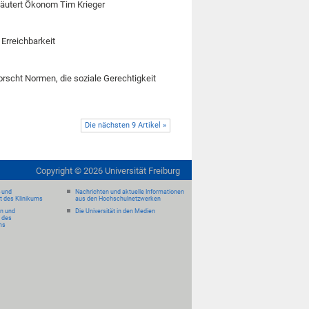
läutert Ökonom Tim Krieger
 Erreichbarkeit
orscht Normen, die soziale Gerechtigkeit
Die nächsten 9 Artikel »
Copyright ©
2026
Universität Freiburg
- und
Nachrichten und aktuelle Informationen
it des Klinikums
aus den Hochschulnetzwerken
en und
Die Universität in den Medien
 des
ms