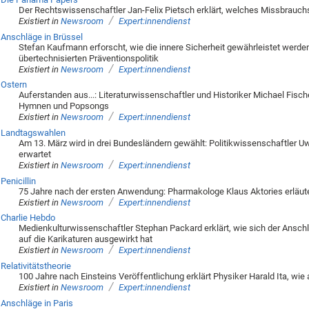
Der Rechtswissenschaftler Jan-Felix Pietsch erklärt, welches Missbrauch
/
Existiert in
Newsroom
Expert:innendienst
Anschläge in Brüssel
Stefan Kaufmann erforscht, wie die innere Sicherheit gewährleistet werde
übertechnisierten Präventionspolitik
/
Existiert in
Newsroom
Expert:innendienst
Ostern
Auferstanden aus...: Literaturwissenschaftler und Historiker Michael Fische
Hymnen und Popsongs
/
Existiert in
Newsroom
Expert:innendienst
Landtagswahlen
Am 13. März wird in drei Bundesländern gewählt: Politikwissenschaftler 
erwartet
/
Existiert in
Newsroom
Expert:innendienst
Penicillin
75 Jahre nach der ersten Anwendung: Pharmakologe Klaus Aktories erläuter
/
Existiert in
Newsroom
Expert:innendienst
Charlie Hebdo
Medienkulturwissenschaftler Stephan Packard erklärt, wie sich der Ansch
auf die Karikaturen ausgewirkt hat
/
Existiert in
Newsroom
Expert:innendienst
Relativitätstheorie
100 Jahre nach Einsteins Veröffentlichung erklärt Physiker Harald Ita, wie 
/
Existiert in
Newsroom
Expert:innendienst
Anschläge in Paris