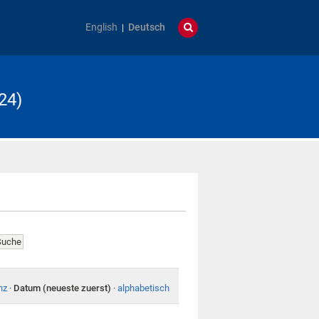
English
Deutsch
24)
nz
·
Datum (neueste zuerst)
·
alphabetisch