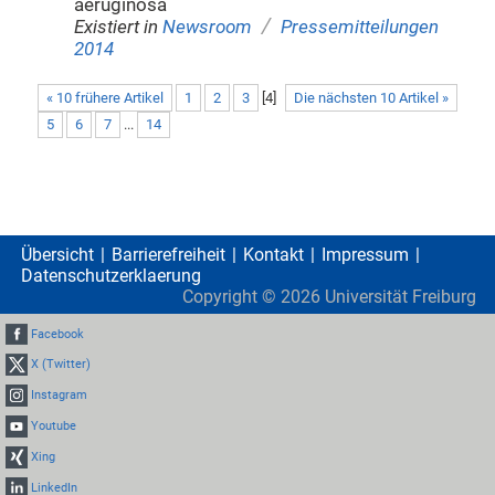
aeruginosa
/
Existiert in
Newsroom
Pressemitteilungen
2014
« 10 frühere Artikel
1
2
3
[
4
]
Die nächsten 10 Artikel »
5
6
7
...
14
Übersicht
Barrierefreiheit
Kontakt
Impressum
Datenschutzerklaerung
Copyright ©
2026
Universität Freiburg
Facebook
X (Twitter)
Instagram
Youtube
Xing
LinkedIn