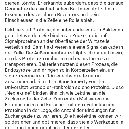
dienen könnte. Er erkannte außerdem, dass die genaue
Geometrie des synthetischen Bakterienstoffs beim
Erkennen des zellulären Rezeptors und beim
Einschleusen in die Zelle eine Rolle spielt.
Lektine sind Proteine, die unter anderem von Bakterien
gebildet werden. Sie binden an Zuckern, die auf
Signalproteinen an der Oberfläche der Wirtszelle
verteilt sind. Damit aktivieren sie eine Signalkaskade in
der Zelle. Die Außenmembran stülpt sich daraufhin ein,
um das Protein zu umhüllen und es ins Innere zu
transportieren. Bakterien nutzen diesen Prozess, die
Endozytose, und dringen so in Körperzellen ein, um
sich zu vermehren. Römer entwickelte nun in
Zusammenarbeit mit Dr.
Anne Imberty
von der
Universität Grenoble/Frankreich solche Proteine. Diese
„Neolektine“ binden, ähnlich wie Lektine, an die
Zuckerreste der Zelle. Zum ersten Mal waren die
Forscherinnen und Forscher mit den synthetischen
Proteinen in der Lage, die Anzahl der Bindungen für
Zucker gezielt zu variieren. „Die Neolektine können wir
so designen und optimieren, dass sie als Werkzeuge in
der Grundlagenforschung, der gezielten