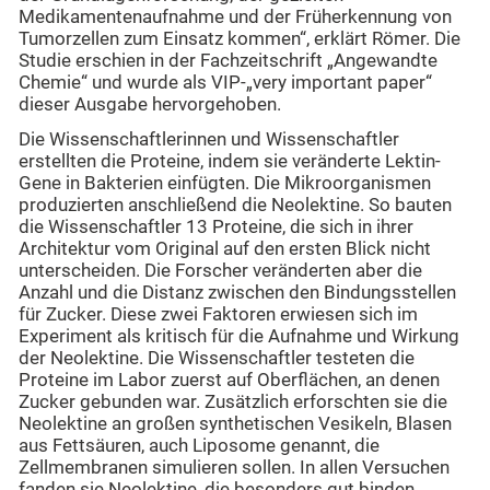
Medikamentenaufnahme und der Früherkennung von
Tumorzellen zum Einsatz kommen“, erklärt Römer. Die
Studie erschien in der Fachzeitschrift „Angewandte
Chemie“ und wurde als VIP-„very important paper“
dieser Ausgabe hervorgehoben.
Die Wissenschaftlerinnen und Wissenschaftler
erstellten die Proteine, indem sie veränderte Lektin-
Gene in Bakterien einfügten. Die Mikroorganismen
produzierten anschließend die Neolektine. So bauten
die Wissenschaftler 13 Proteine, die sich in ihrer
Architektur vom Original auf den ersten Blick nicht
unterscheiden. Die Forscher veränderten aber die
Anzahl und die Distanz zwischen den Bindungsstellen
für Zucker. Diese zwei Faktoren erwiesen sich im
Experiment als kritisch für die Aufnahme und Wirkung
der Neolektine. Die Wissenschaftler testeten die
Proteine im Labor zuerst auf Oberflächen, an denen
Zucker gebunden war. Zusätzlich erforschten sie die
Neolektine an großen synthetischen Vesikeln, Blasen
aus Fettsäuren, auch Liposome genannt, die
Zellmembranen simulieren sollen. In allen Versuchen
fanden sie Neolektine, die besonders gut binden