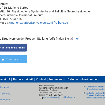
ntakt
:
of. Dr. Marlene Bartos
stitut für Physiologie I / Systemische und Zelluläre Neurophysiologie
bert-Ludwigs-Universität Freiburg
l.: 0761/203-5150
Mail:
marlene.bartos@physiologie.uni-freiburg.de
e Druckversion der Pressemitteilung (pdf) finden Sie
hier
.
bersicht
Barrierefreiheit
Kontakt
Impressum
Datenschutzerklaerung
Hochschul- und
Kontakt zur Presse
Facebook
Wissenschaftskommunikation
Öffentlichkeitsarbe
Universität Freiburg
Tel.: (+49) 0761 203 4302
Aktuelle Nachricht
X (Twitter)
Fax: (+49) 0761 203 4278
Pressemitteilungen
kommunikation@zv.uni-freiburg.de
Universitätskliniku
Instagram