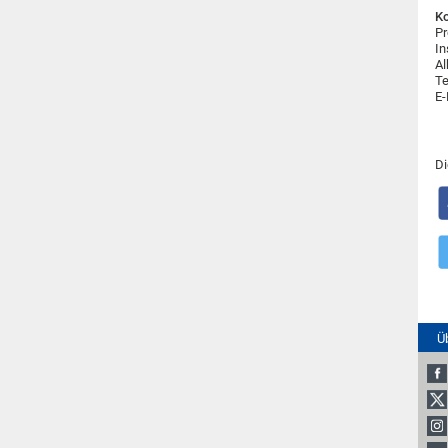
Ko
Pr
In
Al
Te
E-
Di
Ü