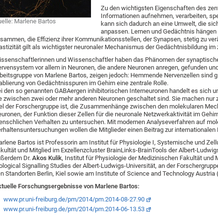
Zu den wichtigsten Eigenschaften des zen
Informationen aufnehmen, verarbeiten, sp
elle: Marlene Bartos
kann sich dadurch an eine Umwelt, die sic
anpassen. Lernen und Gedächtnis hängen e
sammen, die Effizienz ihrer Kommunikationsstellen, der Synapsen, stetig zu ve
astizität gilt als wichtigster neuronaler Mechanismus der Gedächtnisbildung im
ssenschaftlerinnen und Wissenschaftler haben das Phänomen der synaptischen 
rvensystem vor allem in Neuronen, die andere Neuronen anregen, gefunden und u
beitsgruppe von Marlene Bartos, zeigen jedoch: Hemmende Nervenzellen sind glei
ablierung von Gedächtnisspuren im Gehirn eine zentrale Rolle.
i den so genannten GABAergen inhibitorischen Interneuronen handelt es sich u
e zwischen zwei oder mehr anderen Neuronen geschaltet sind. Sie machen nur z
el der Forschergruppe ist, die Zusammenhänge zwischen den molekularen Mec
uronen, der Funktion dieser Zellen für die neuronale Netzwerkaktivität im Gehi
nschlichen Verhalten zu untersuchen. Mit modernen Analyseverfahren auf mole
rhaltensuntersuchungen wollen die Mitglieder einen Beitrag zur internationalen
rlene Bartos ist Professorin am Institut für Physiologie I, Systemische und Zel
kultät und Mitglied im Exzellenzcluster BrainLinks-BrainTools der Albert-Ludwigs
ußerdem Dr.
Akos Kulik
, Institut für Physiologie der Medizinischen Fakultät und 
ological Signalling Studies der Albert-Ludwigs-Universität, an der Forschergrupp
n Standorten Berlin, Kiel sowie am Institute of Science and Technology Austria 
tuelle Forschungsergebnisse von Marlene Bartos:
www.pr.uni-freiburg.de/pm/2014/pm.2014-08-27.90
www.pr.uni-freiburg.de/pm/2014/pm.2014-06-13.53