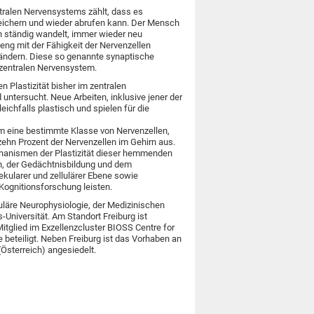
tralen Nervensystems zählt, dass es
eichern und wieder abrufen kann. Der Mensch
h ständig wandelt, immer wieder neu
ng mit der Fähigkeit der Nervenzellen
rändern. Diese so genannte synaptische
 zentralen Nervensystem.
Plastizität bisher im zentralen
ntersucht. Neue Arbeiten, inklusive jener der
chfalls plastisch und spielen für die
m eine bestimmte Klasse von Nervenzellen,
ehn Prozent der Nervenzellen im Gehirn aus.
hanismen der Plastizität dieser hemmenden
rn, der Gedächtnisbildung und dem
kularer und zellulärer Ebene sowie
 Kognitionsforschung leisten.
luläre Neurophysiologie, der Medizinischen
-Universität. Am Standort Freiburg ist
Mitglied im Exzellenzcluster BIOSS Centre for
e beteiligt. Neben Freiburg ist das Vorhaben an
(Österreich) angesiedelt.