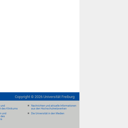
Copyright ©
2026
Universität Freiburg
- und
Nachrichten und aktuelle Informationen
it des Klinikums
aus den Hochschulnetzwerken
en und
Die Universität in den Medien
 des
ms