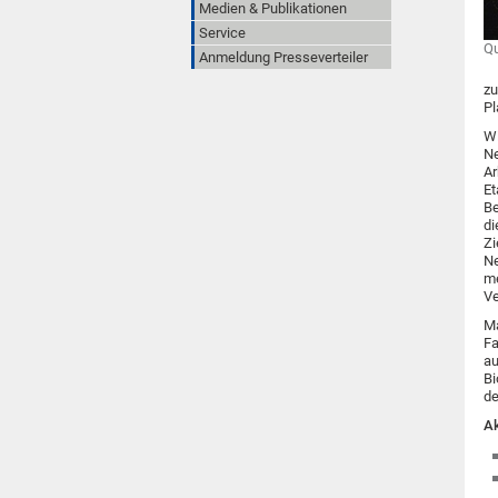
Medien & Publikationen
Service
Qu
Anmeldung Presseverteiler
zu
Pl
Wi
Ne
Ar
Et
Be
di
Zi
Ne
me
Ve
Ma
Fa
a
Bi
de
Ak