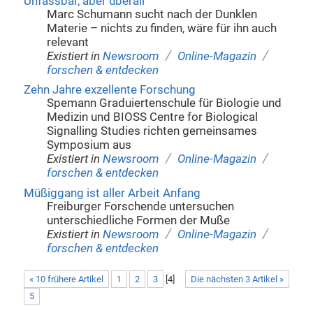
Unfassbar, aber überall
Marc Schumann sucht nach der Dunklen
Materie – nichts zu finden, wäre für ihn auch
relevant
/
/
Existiert in
Newsroom
Online-Magazin
forschen & entdecken
Zehn Jahre exzellente Forschung
Spemann Graduiertenschule für Biologie und
Medizin und BIOSS Centre for Biological
Signalling Studies richten gemeinsames
Symposium aus
/
/
Existiert in
Newsroom
Online-Magazin
forschen & entdecken
Müßiggang ist aller Arbeit Anfang
Freiburger Forschende untersuchen
unterschiedliche Formen der Muße
/
/
Existiert in
Newsroom
Online-Magazin
forschen & entdecken
« 10 frühere Artikel
1
2
3
[
4
]
Die nächsten 3 Artikel »
5