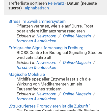
Trefferliste sortieren
Relevanz
·
Datum (neueste
zuerst)
·
alphabetisch
Stress im Zweikammersystem
Pflanzen verraten, wie sie auf Dürre, Frost
oder andere Klimaextreme reagieren
/
/
Existiert in
Newsroom
Online-Magazin
forschen & entdecken
Erfolgreiche Signalforschung in Freiburg
BIOSS Centre for Biological Signalling Studies
wird zehn Jahre alt
/
/
Existiert in
Newsroom
Online-Magazin
forschen & entdecken
Magische Moleküle
Mithilfe spezieller Enzyme lässt sich die
Wirkung von Medikamenten um ein
Tausendfaches steigern
/
/
Existiert in
Newsroom
Online-Magazin
forschen & entdecken
„Strukturiertes Promovieren ist die Zukunft“
Die Spemann Graduiertenschule für Biologie