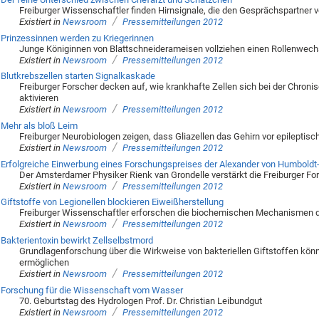
Freiburger Wissenschaftler finden Hirnsignale, die den Gesprächspartner v
/
Existiert in
Newsroom
Pressemitteilungen 2012
Prinzessinnen werden zu Kriegerinnen
Junge Königinnen von Blattschneiderameisen vollziehen einen Rollenwechsel
/
Existiert in
Newsroom
Pressemitteilungen 2012
Blutkrebszellen starten Signalkaskade
Freiburger Forscher decken auf, wie krankhafte Zellen sich bei der Chro
aktivieren
/
Existiert in
Newsroom
Pressemitteilungen 2012
Mehr als bloß Leim
Freiburger Neurobiologen zeigen, dass Gliazellen das Gehirn vor epileptis
/
Existiert in
Newsroom
Pressemitteilungen 2012
Erfolgreiche Einwerbung eines Forschungspreises der Alexander von Humboldt-
Der Amsterdamer Physiker Rienk van Grondelle verstärkt die Freiburger F
/
Existiert in
Newsroom
Pressemitteilungen 2012
Giftstoffe von Legionellen blockieren Eiweißherstellung
Freiburger Wissenschaftler erforschen die biochemischen Mechanismen d
/
Existiert in
Newsroom
Pressemitteilungen 2012
Bakterientoxin bewirkt Zellselbstmord
Grundlagenforschung über die Wirkweise von bakteriellen Giftstoffen könn
ermöglichen
/
Existiert in
Newsroom
Pressemitteilungen 2012
Forschung für die Wissenschaft vom Wasser
70. Geburtstag des Hydrologen Prof. Dr. Christian Leibundgut
/
Existiert in
Newsroom
Pressemitteilungen 2012