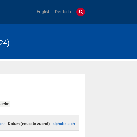
English
Deutsch
24)
anz
·
Datum (neueste zuerst)
·
alphabetisch