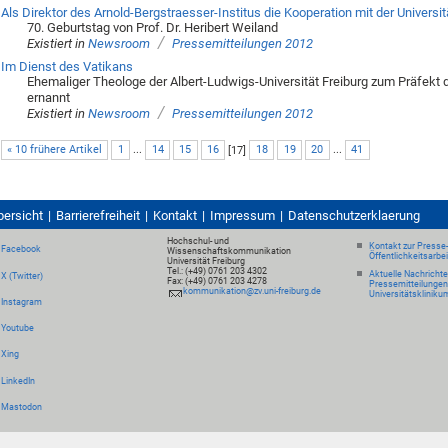
Als Direktor des Arnold-Bergstraesser-Institus die Kooperation mit der Universit
70. Geburtstag von Prof. Dr. Heribert Weiland
/
Existiert in
Newsroom
Pressemitteilungen 2012
Im Dienst des Vatikans
Ehemaliger Theologe der Albert-Ludwigs-Universität Freiburg zum Präfekt
ernannt
/
Existiert in
Newsroom
Pressemitteilungen 2012
« 10 frühere Artikel
1
...
14
15
16
[
17
]
18
19
20
...
41
bersicht
Barrierefreiheit
Kontakt
Impressum
Datenschutzerklaerung
Hochschul- und
Kontakt zur Presse
Facebook
Wissenschaftskommunikation
Öffentlichkeitsarbe
Universität Freiburg
Tel.: (+49) 0761 203 4302
Aktuelle Nachricht
X (Twitter)
Fax: (+49) 0761 203 4278
Pressemitteilungen
kommunikation@zv.uni-freiburg.de
Universitätskliniku
Instagram
Youtube
Xing
LinkedIn
Mastodon