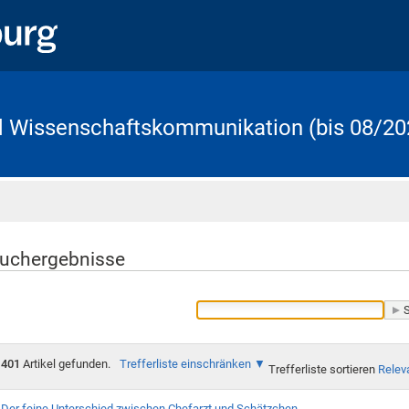
d Wissenschaftskommunikation (bis 08/20
Startseite
uchergebnisse
401
Artikel gefunden.
Trefferliste einschränken
Trefferliste sortieren
Relev
Der feine Unterschied zwischen Chefarzt und Schätzchen