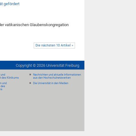
ät gefördert
 der vatikanischen Glaubenskongregation
Die nächsten 10 Artikel »
Copyright ©
2026
Universität Freiburg
- und
Nachrichten und aktuelle Informationen
it des Klinikums
aus den Hochschulnetzwerken
en und
Die Universität in den Medien
 des
ms