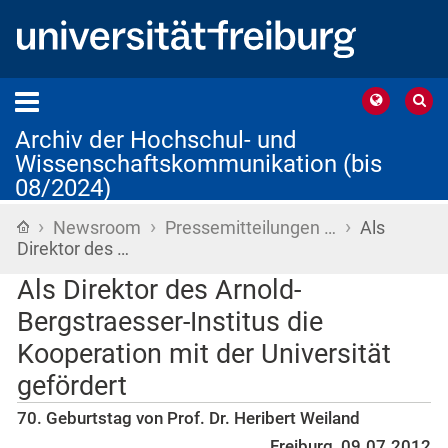
Archiv der Hochschul- und
Wissenschaftskommunikation (bis
08/2024)
›
›
›
Startseite
Newsroom
Pressemitteilungen …
Als
Direktor des …
Als Direktor des Arnold-
Bergstraesser-Institus die
Kooperation mit der Universität
gefördert
70. Geburtstag von Prof. Dr. Heribert Weiland
Freiburg, 09.07.2012