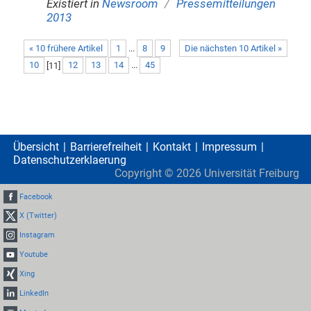
/
Existiert in
Newsroom
Pressemitteilungen
2013
« 10 frühere Artikel
1
...
8
9
Die nächsten 10 Artikel »
10
[
11
]
12
13
14
...
45
Übersicht
Barrierefreiheit
Kontakt
Impressum
Datenschutzerklaerung
Copyright ©
2026
Universität Freiburg
Facebook
X (Twitter)
Instagram
Youtube
Xing
LinkedIn