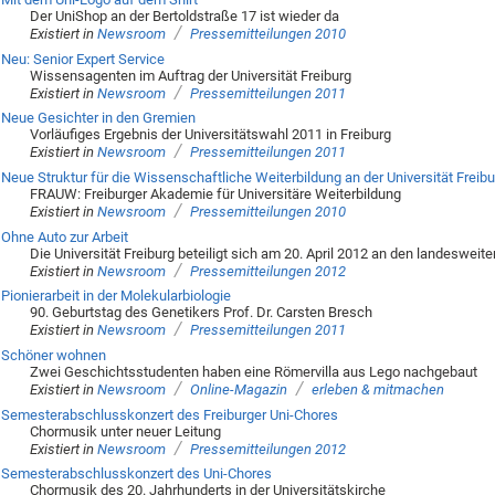
Der UniShop an der Bertoldstraße 17 ist wieder da
/
Existiert in
Newsroom
Pressemitteilungen 2010
Neu: Senior Expert Service
Wissensagenten im Auftrag der Universität Freiburg
/
Existiert in
Newsroom
Pressemitteilungen 2011
Neue Gesichter in den Gremien
Vorläufiges Ergebnis der Universitätswahl 2011 in Freiburg
/
Existiert in
Newsroom
Pressemitteilungen 2011
Neue Struktur für die Wissenschaftliche Weiterbildung an der Universität Freibu
FRAUW: Freiburger Akademie für Universitäre Weiterbildung
/
Existiert in
Newsroom
Pressemitteilungen 2010
Ohne Auto zur Arbeit
Die Universität Freiburg beteiligt sich am 20. April 2012 an den landeswei
/
Existiert in
Newsroom
Pressemitteilungen 2012
Pionierarbeit in der Molekularbiologie
90. Geburtstag des Genetikers Prof. Dr. Carsten Bresch
/
Existiert in
Newsroom
Pressemitteilungen 2011
Schöner wohnen
Zwei Geschichtsstudenten haben eine Römervilla aus Lego nachgebaut
/
/
Existiert in
Newsroom
Online-Magazin
erleben & mitmachen
Semesterabschlusskonzert des Freiburger Uni-Chores
Chormusik unter neuer Leitung
/
Existiert in
Newsroom
Pressemitteilungen 2012
Semesterabschlusskonzert des Uni-Chores
Chormusik des 20. Jahrhunderts in der Universitätskirche