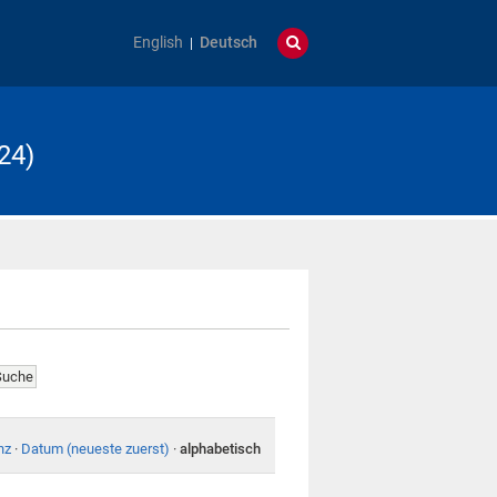
English
Deutsch
24)
nz
·
Datum (neueste zuerst)
·
alphabetisch