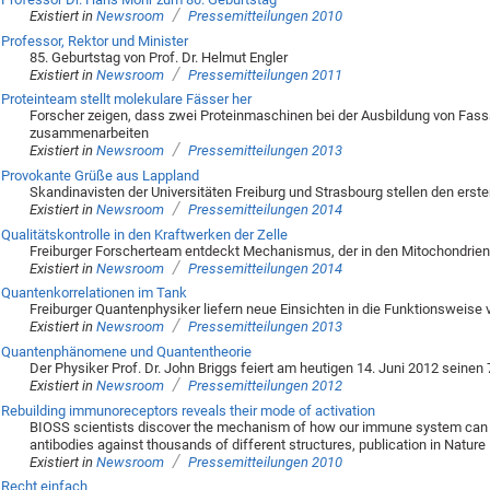
/
Existiert in
Newsroom
Pressemitteilungen 2010
Professor, Rektor und Minister
85. Geburtstag von Prof. Dr. Helmut Engler
/
Existiert in
Newsroom
Pressemitteilungen 2011
Proteinteam stellt molekulare Fässer her
Forscher zeigen, dass zwei Proteinmaschinen bei der Ausbildung von Fass
zusammenarbeiten
/
Existiert in
Newsroom
Pressemitteilungen 2013
Provokante Grüße aus Lappland
Skandinavisten der Universitäten Freiburg und Strasbourg stellen den ers
/
Existiert in
Newsroom
Pressemitteilungen 2014
Qualitätskontrolle in den Kraftwerken der Zelle
Freiburger Forscherteam entdeckt Mechanismus, der in den Mitochondrien
/
Existiert in
Newsroom
Pressemitteilungen 2014
Quantenkorrelationen im Tank
Freiburger Quantenphysiker liefern neue Einsichten in die Funktionsweis
/
Existiert in
Newsroom
Pressemitteilungen 2013
Quantenphänomene und Quantentheorie
Der Physiker Prof. Dr. John Briggs feiert am heutigen 14. Juni 2012 seinen
/
Existiert in
Newsroom
Pressemitteilungen 2012
Rebuilding immunoreceptors reveals their mode of activation
BIOSS scientists discover the mechanism of how our immune system can be
antibodies against thousands of different structures, publication in Nature
/
Existiert in
Newsroom
Pressemitteilungen 2010
Recht einfach