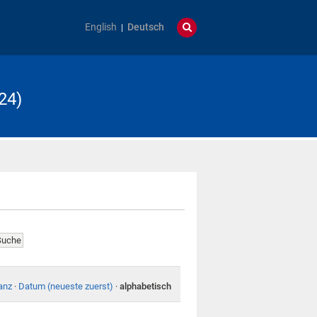
English
Deutsch
24)
anz
·
Datum (neueste zuerst)
·
alphabetisch