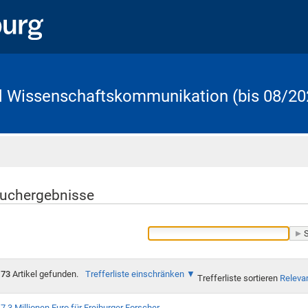
d Wissenschaftskommunikation (bis 08/20
Startseite
uchergebnisse
73
Artikel gefunden.
Trefferliste einschränken
Trefferliste sortieren
Releva
7,3 Millionen Euro für Freiburger Forscher