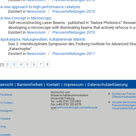
A new approach to high-performance catalysts
/
Existiert in
Newsroom
Pressemitteilungen 2010
A new Concept in Microscopy:
Self-reconstructing Laser Beams - published in “Nature Photonics” Research
developing a microscope with illuminating beams that actively refocus in a
/
Existiert in
Newsroom
Pressemitteilungen 2010
Apokalypse, Naturgewalten, kollabierende Märkte
Das 2. Interdisziplinäre Symposion des Freiburg Institute for Advanced S
„Katastrophe“
/
Existiert in
Newsroom
Pressemitteilungen 2011
[
1
]
2
3
4
5
6
7
8
bersicht
Barrierefreiheit
Kontakt
Impressum
Datenschutzerklaerung
Hochschul- und
Kontakt zur Presse
Facebook
Wissenschaftskommunikation
Öffentlichkeitsarbe
Universität Freiburg
Tel.: (+49) 0761 203 4302
Aktuelle Nachricht
X (Twitter)
Fax: (+49) 0761 203 4278
Pressemitteilungen
kommunikation@zv.uni-freiburg.de
Universitätskliniku
Instagram
Youtube
Xing
LinkedIn