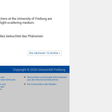
ers at the University of Freiburg are
 light-scattering medium.
tudies beleuchtet das Phänomen
Die nächsten 10 Artikel »
Copyright ©
2026
Universität Freiburg
- und
Nachrichten und aktuelle Informationen
it des Klinikums
aus den Hochschulnetzwerken
en und
Die Universität in den Medien
 des
ms