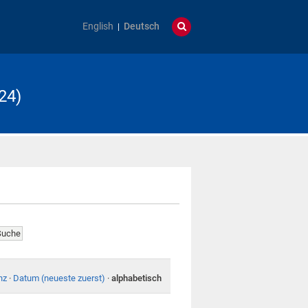
English
Deutsch
24)
nz
·
Datum (neueste zuerst)
·
alphabetisch