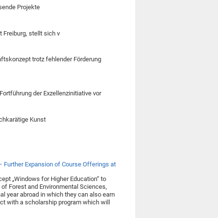
isende Projekte
 Freiburg, stellt sich v
unftskonzept trotz fehlender Förderung
rtführung der Exzellenzinitiative vor
ochkarätige Kunst
– Further Expansion of Course Offerings at
ncept „Windows for Higher Education“ to
ty of Forest and Environmental Sciences,
nal year abroad in which they can also earn
ct with a scholarship program which will