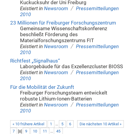
Kuckucksuhr der Uni Freiburg
/
Existiert in
Newsroom
Pressemitteilungen
2010
23 Millionen für Freiburger Forschungszentrum
Gemeinsame Wissenschaftskonferenz
beschließt Förderung des
Materialforschungszentrums FIT
/
Existiert in
Newsroom
Pressemitteilungen
2010
Richtfest „Signalhaus“
Laborgebäude für das Exzellenzcluster BIOSS
/
Existiert in
Newsroom
Pressemitteilungen
2010
Für die Mobilität der Zukunft
Freiburger Forschungsteam entwickelt
robuste Lithium-Ionen-Batterien
/
Existiert in
Newsroom
Pressemitteilungen
2010
« 10 frühere Artikel
1
...
5
6
Die nächsten 10 Artikel »
7
[
8
]
9
10
11
...
45