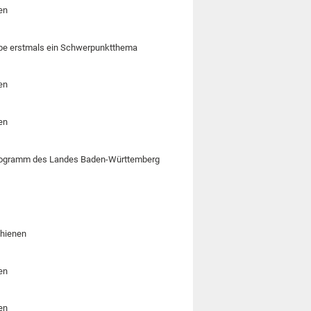
en
abe erstmals ein Schwerpunktthema
en
en
-Programm des Landes Baden-Württemberg
chienen
en
en