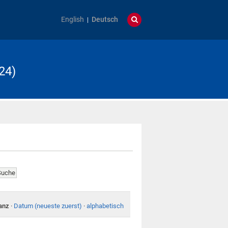
English
Deutsch
24)
anz
·
Datum (neueste zuerst)
·
alphabetisch