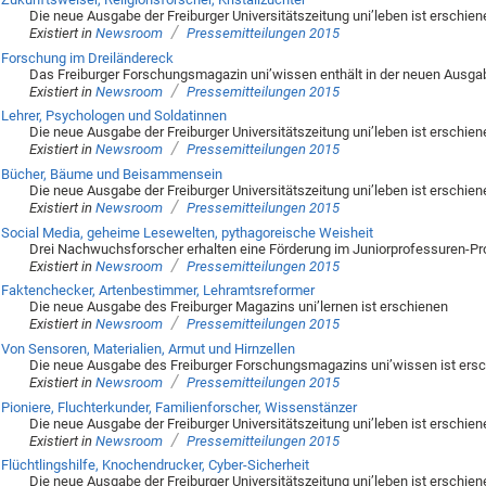
Die neue Ausgabe der Freiburger Universitätszeitung uni’leben ist erschien
/
Existiert in
Newsroom
Pressemitteilungen 2015
Forschung im Dreiländereck
Das Freiburger Forschungsmagazin uni’wissen enthält in der neuen Ausg
/
Existiert in
Newsroom
Pressemitteilungen 2015
Lehrer, Psychologen und Soldatinnen
Die neue Ausgabe der Freiburger Universitätszeitung uni’leben ist erschien
/
Existiert in
Newsroom
Pressemitteilungen 2015
Bücher, Bäume und Beisammensein
Die neue Ausgabe der Freiburger Universitätszeitung uni’leben ist erschien
/
Existiert in
Newsroom
Pressemitteilungen 2015
Social Media, geheime Lesewelten, pythagoreische Weisheit
Drei Nachwuchsforscher erhalten eine Förderung im Juniorprofessuren
/
Existiert in
Newsroom
Pressemitteilungen 2015
Faktenchecker, Artenbestimmer, Lehramtsreformer
Die neue Ausgabe des Freiburger Magazins uni’lernen ist erschienen
/
Existiert in
Newsroom
Pressemitteilungen 2015
Von Sensoren, Materialien, Armut und Hirnzellen
Die neue Ausgabe des Freiburger Forschungsmagazins uni’wissen ist ers
/
Existiert in
Newsroom
Pressemitteilungen 2015
Pioniere, Fluchterkunder, Familienforscher, Wissenstänzer
Die neue Ausgabe der Freiburger Universitätszeitung uni’leben ist erschien
/
Existiert in
Newsroom
Pressemitteilungen 2015
Flüchtlingshilfe, Knochendrucker, Cyber-Sicherheit
Die neue Ausgabe der Freiburger Universitätszeitung uni’leben ist erschien