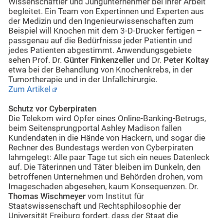
Wissenschaftler und Jungunternehmer bei ihrer Arbeit
begleitet. Ein Team von Expertinnen und Experten aus
der Medizin und den Ingenieurwissenschaften zum
Beispiel will Knochen mit dem 3-D-Drucker fertigen –
passgenau auf die Bedürfnisse jeder Patientin und
jedes Patienten abgestimmt. Anwendungsgebiete
sehen Prof. Dr.
Günter Finkenzeller
und Dr.
Peter Koltay
etwa bei der Behandlung von Knochenkrebs, in der
Tumortherapie und in der Unfallchirurgie.
Zum Artikel
Schutz vor Cyberpiraten
Die Telekom wird Opfer eines Online-Banking-Betrugs,
beim Seitensprungportal Ashley Madison fallen
Kundendaten in die Hände von Hackern, und sogar die
Rechner des Bundestags werden von Cyberpiraten
lahmgelegt: Alle paar Tage tut sich ein neues Datenleck
auf. Die Täterinnen und Täter bleiben im Dunkeln, den
betroffenen Unternehmen und Behörden drohen, vom
Imageschaden abgesehen, kaum Konsequenzen. Dr.
Thomas Wischmeyer
vom Institut für
Staatswissenschaft und Rechtsphilosophie der
Universität Freiburg fordert, dass der Staat die