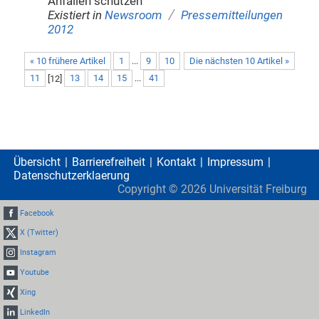
Anfällen schützen
/
Existiert in
Newsroom
Pressemitteilungen
2012
« 10 frühere Artikel
1
...
9
10
Die nächsten 10 Artikel »
11
[
12
]
13
14
15
...
41
Übersicht
Barrierefreiheit
Kontakt
Impressum
Datenschutzerklaerung
Copyright ©
2026
Universität Freiburg
Facebook
X (Twitter)
Instagram
Youtube
Xing
LinkedIn