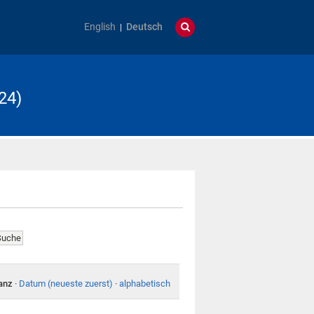
English
Deutsch
24)
anz
·
Datum (neueste zuerst)
·
alphabetisch