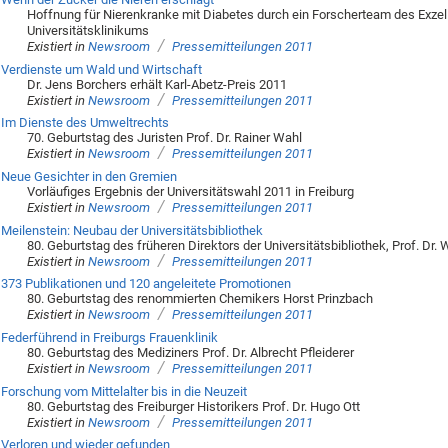
Hoffnung für Nierenkranke mit Diabetes durch ein Forscherteam des Exze
Universitätsklinikums
/
Existiert in
Newsroom
Pressemitteilungen 2011
Verdienste um Wald und Wirtschaft
Dr. Jens Borchers erhält Karl-Abetz-Preis 2011
/
Existiert in
Newsroom
Pressemitteilungen 2011
Im Dienste des Umweltrechts
70. Geburtstag des Juristen Prof. Dr. Rainer Wahl
/
Existiert in
Newsroom
Pressemitteilungen 2011
Neue Gesichter in den Gremien
Vorläufiges Ergebnis der Universitätswahl 2011 in Freiburg
/
Existiert in
Newsroom
Pressemitteilungen 2011
Meilenstein: Neubau der Universitätsbibliothek
80. Geburtstag des früheren Direktors der Universitätsbibliothek, Prof. Dr.
/
Existiert in
Newsroom
Pressemitteilungen 2011
373 Publikationen und 120 angeleitete Promotionen
80. Geburtstag des renommierten Chemikers Horst Prinzbach
/
Existiert in
Newsroom
Pressemitteilungen 2011
Federführend in Freiburgs Frauenklinik
80. Geburtstag des Mediziners Prof. Dr. Albrecht Pfleiderer
/
Existiert in
Newsroom
Pressemitteilungen 2011
Forschung vom Mittelalter bis in die Neuzeit
80. Geburtstag des Freiburger Historikers Prof. Dr. Hugo Ott
/
Existiert in
Newsroom
Pressemitteilungen 2011
Verloren und wieder gefunden