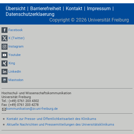
Übersicht
Barrierefreiheit
Kontakt
Impressum
Datenschutzerklaerung
Copyright ©
2026
Universität Freiburg
Facebook
X (Twitter)
Instagram
Youtube
Xing
LinkedIn
Mastodon
Hochschul- und Wissenschaftskommunikation
Universität Freiburg
Tel.: (+49) 0761 203 4302
Fax: (+49) 0761 203 4278
kommunikation@zv.uni-freiburg.de
Kontakt zur Presse- und Öffentlichkeitsarbeit des Klinikums
Aktuelle Nachrichten und Pressemitteilungen des Universitätsklinikums