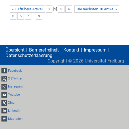
« 10 frühere Artikel
1
[
2
]
3
4
Die nächsten 10 Artikel »
5
6
7
...
9
Übersicht
Barrierefreiheit
Kontakt
Impressum
Datenschutzerklaerung
Copyright ©
2026
Universität Freiburg
Facebook
X (Twitter)
Instagram
Youtube
Xing
LinkedIn
Mastodon