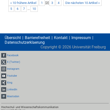
« 10 frühere Artikel
1
[
2
]
3
4
Die nächsten 10 Artikel »
5
6
7
...
10
Übersicht
Barrierefreiheit
Kontakt
Impressum
Datenschutzerklaerung
Copyright ©
2026
Universität Freiburg
Facebook
X (Twitter)
Instagram
Youtube
Xing
LinkedIn
Mastodon
Hochschul- und Wissenschaftskommunikation