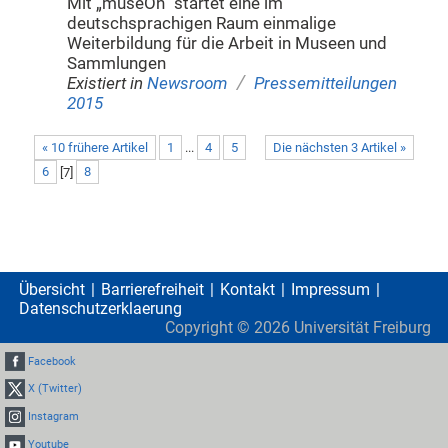
Mit „museOn“ startet eine im
deutschsprachigen Raum einmalige
Weiterbildung für die Arbeit in Museen und
Sammlungen
/
Existiert in
Newsroom
Pressemitteilungen
2015
« 10 frühere Artikel
1
...
4
5
Die nächsten 3 Artikel »
6
[
7
]
8
Übersicht
Barrierefreiheit
Kontakt
Impressum
Datenschutzerklaerung
Copyright ©
2026
Universität Freiburg
Facebook
X (Twitter)
Instagram
Youtube