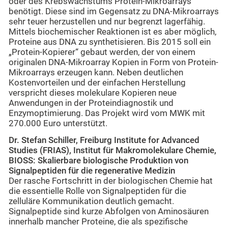
oder des Krebswachstums Protein-Mikroarrays
benötigt. Diese sind im Gegensatz zu DNA-Mikroarrays
sehr teuer herzustellen und nur begrenzt lagerfähig.
Mittels biochemischer Reaktionen ist es aber möglich,
Proteine aus DNA zu synthetisieren. Bis 2015 soll ein
„Protein-Kopierer“ gebaut werden, der von einem
originalen DNA-Mikroarray Kopien in Form von Protein-
Mikroarrays erzeugen kann. Neben deutlichen
Kostenvorteilen und der einfachen Herstellung
verspricht dieses molekulare Kopieren neue
Anwendungen in der Proteindiagnostik und
Enzymoptimierung. Das Projekt wird vom MWK mit
270.000 Euro unterstützt.
Dr. Stefan Schiller, Freiburg Institute for Advanced
Studies (FRIAS), Institut für Makromolekulare Chemie,
BIOSS: Skalierbare biologische Produktion von
Signalpeptiden für die regenerative Medizin
Der rasche Fortschritt in der biologischen Chemie hat
die essentielle Rolle von Signalpeptiden für die
zelluläre Kommunikation deutlich gemacht.
Signalpeptide sind kurze Abfolgen von Aminosäuren
innerhalb mancher Proteine, die als spezifische