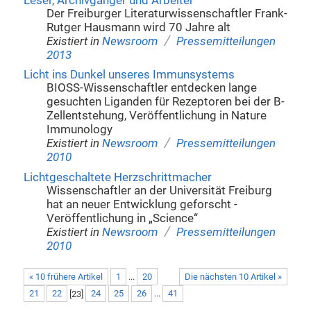
Leser, Archivgänger und Arbeiter
Der Freiburger Literaturwissenschaftler Frank-
Rutger Hausmann wird 70 Jahre alt
/
Existiert in
Newsroom
Pressemitteilungen
2013
Licht ins Dunkel unseres Immunsystems
BIOSS-Wissenschaftler entdecken lange
gesuchten Liganden für Rezeptoren bei der B-
Zellentstehung, Veröffentlichung in Nature
Immunology
/
Existiert in
Newsroom
Pressemitteilungen
2010
Lichtgeschaltete Herzschrittmacher
Wissenschaftler an der Universität Freiburg
hat an neuer Entwicklung geforscht -
Veröffentlichung in „Science“
/
Existiert in
Newsroom
Pressemitteilungen
2010
« 10 frühere Artikel
1
...
20
Die nächsten 10 Artikel »
21
22
[
23
]
24
25
26
...
41