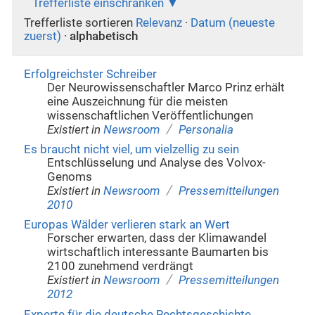
Trefferliste einschränken
Trefferliste sortieren
Relevanz
·
Datum (neueste
zuerst)
·
alphabetisch
Erfolgreichster Schreiber
Der Neurowissenschaftler Marco Prinz erhält
eine Auszeichnung für die meisten
wissenschaftlichen Veröffentlichungen
/
Existiert in
Newsroom
Personalia
Es braucht nicht viel, um vielzellig zu sein
Entschlüsselung und Analyse des Volvox-
Genoms
/
Existiert in
Newsroom
Pressemitteilungen
2010
Europas Wälder verlieren stark an Wert
Forscher erwarten, dass der Klimawandel
wirtschaftlich interessante Baumarten bis
2100 zunehmend verdrängt
/
Existiert in
Newsroom
Pressemitteilungen
2012
Experte für die deutsche Rechtsgeschichte