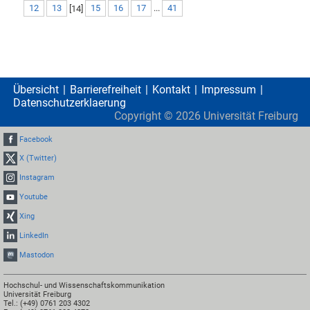
12
13
[
14
]
15
16
17
...
41
Übersicht
Barrierefreiheit
Kontakt
Impressum
Datenschutzerklaerung
Copyright ©
2026
Universität Freiburg
Facebook
X (Twitter)
Instagram
Youtube
Xing
LinkedIn
Mastodon
Hochschul- und Wissenschaftskommunikation
Universität Freiburg
Tel.: (+49) 0761 203 4302