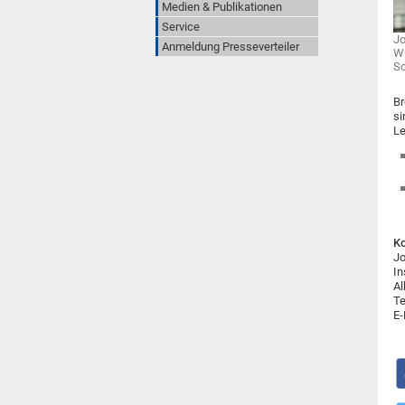
Medien & Publikationen
Service
Jo
Anmeldung Presseverteiler
Wü
Sc
Br
si
Le
Ko
Jo
In
Al
Te
E-