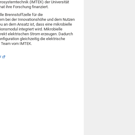
krosystemtechnik (IMTEK) der Universität
at ihre Forschung finanziert.
le Brennstoffzelle für die
llem bei der Innovationshöhe und dem Nutzen
u an dem Ansatz ist, dass eine mikrobielle
ionsmodul integriert wird. Mikrobielle
irekt elektrischen Strom erzeugen. Dadurch
figuration gleichzeitig die elektrische
ein Team vom IMTEK.
r