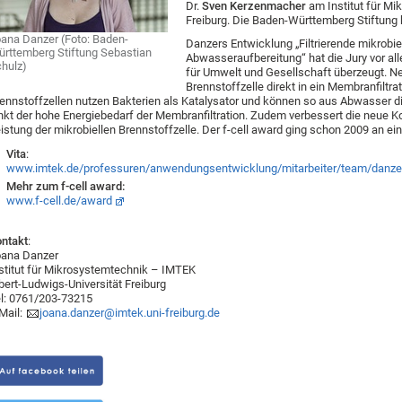
Dr.
Sven Kerzenmacher
am Institut für Mi
Freiburg. Die Baden-Württemberg Stiftung h
ana Danzer (Foto: Baden-
Danzers Entwicklung „Filtrierende mikrobiel
rttemberg Stiftung Sebastian
Abwasseraufbereitung“ hat die Jury vor a
hulz)
für Umwelt und Gesellschaft überzeugt. Ne
Brennstoffzelle direkt in ein Membranfiltrat
ennstoffzellen nutzen Bakterien als Katalysator und können so aus Abwasser d
nkt der hohe Energiebedarf der Membranfiltration. Zudem verbessert die neue Kon
istung der mikrobiellen Brennstoffzelle. Der f-cell award ging schon 2009 an 
Vita
:
www.imtek.de/professuren/anwendungsentwicklung/mitarbeiter/team/danze
Mehr zum f-cell award:
www.f-cell.de/award
ntakt
:
ana Danzer
stitut für Mikrosystemtechnik – IMTEK
bert-Ludwigs-Universität Freiburg
l: 0761/203-73215
Mail:
joana.danzer@imtek.uni-freiburg.de