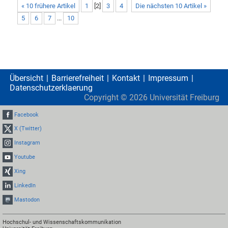
« 10 frühere Artikel
1
[
2
]
3
4
Die nächsten 10 Artikel »
5
6
7
...
10
Übersicht
Barrierefreiheit
Kontakt
Impressum
Datenschutzerklaerung
Copyright ©
2026
Universität Freiburg
Facebook
X (Twitter)
Instagram
Youtube
Xing
LinkedIn
Mastodon
Hochschul- und Wissenschaftskommunikation