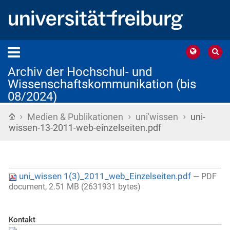
Archiv der Hochschul- und
Wissenschaftskommunikation (bis
08/2024)
›
›
›
Startseite
Medien & Publikationen
uni'wissen
uni-
wissen-13-2011-web-einzelseiten.pdf
uni_wissen 1(3)_2011_web_Einzelseiten.pdf
— PDF
document, 2.51 MB (2631931 bytes)
Kontakt