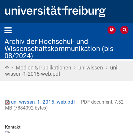
Archiv der Hochschul- und
Wissenschaftskommunikation (bis
08/2024)
›
›
›
Startseite
Medien & Publikationen
uni'wissen
uni-
wissen-1-2015-web.pdf
uni-wissen_1_2015_web.pdf
— PDF document, 7.52
MB (7884092 bytes)
Kontakt