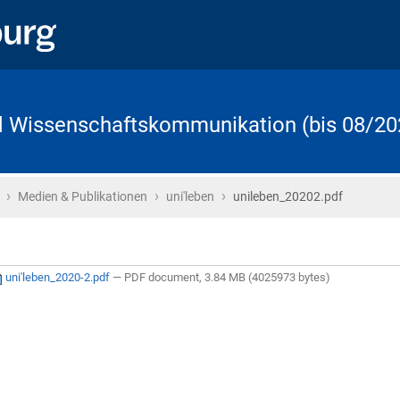
d Wissenschaftskommunikation (bis 08/20
›
›
›
Startseite
Medien & Publikationen
uni'leben
unileben_20202.pdf
uni'leben_2020-2.pdf
— PDF document, 3.84 MB (4025973 bytes)