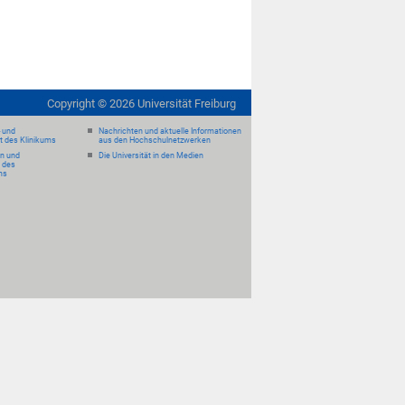
Copyright ©
2026
Universität Freiburg
- und
Nachrichten und aktuelle Informationen
it des Klinikums
aus den Hochschulnetzwerken
en und
Die Universität in den Medien
 des
ms