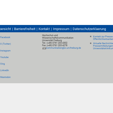
bersicht
Barrierefreiheit
Kontakt
Impressum
Datenschutzerklaerung
Hochschul- und
Kontakt zur Presse
Facebook
Wissenschaftskommunikation
Öffentlichkeitsarbe
Universität Freiburg
Tel.: (+49) 0761 203 4302
Aktuelle Nachricht
X (Twitter)
Fax: (+49) 0761 203 4278
Pressemitteilungen
kommunikation@zv.uni-freiburg.de
Universitätskliniku
Instagram
Youtube
Xing
LinkedIn
Mastodon