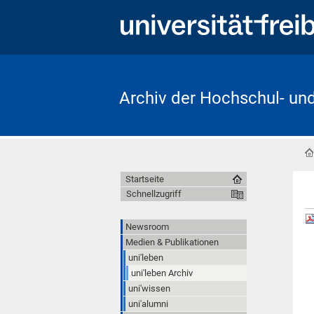
Archiv der Hochschul- un
Startseite
Schnellzugriff
Newsroom
Medien & Publikationen
uni'leben
uni'leben Archiv
uni'wissen
uni'alumni