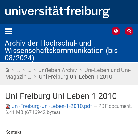
Archiv der Hochschul- und
Wissenschaftskommunikation (bis
08/2024)
›
›
›
›
Startseite
…
…
uni'leben Archiv
Uni-Leben und Uni-
›
Magazin …
Uni Freiburg Uni Leben 1 2010
Uni Freiburg Uni Leben 1 2010
Uni-Freiburg-Uni-Leben-1-2010.pdf
— PDF document,
6.41 MB (6716942 bytes)
Kontakt