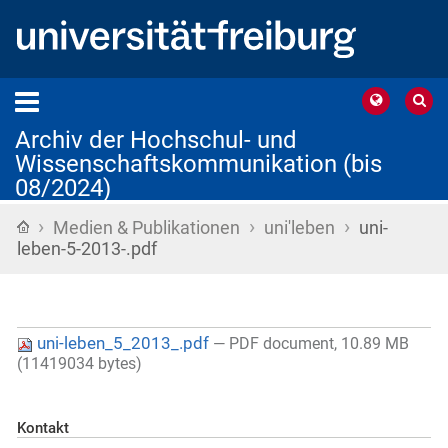
Archiv der Hochschul- und
Wissenschaftskommunikation (bis
08/2024)
›
›
›
Startseite
Medien & Publikationen
uni'leben
uni-
leben-5-2013-.pdf
uni-leben_5_2013_.pdf
— PDF document, 10.89 MB
(11419034 bytes)
Kontakt