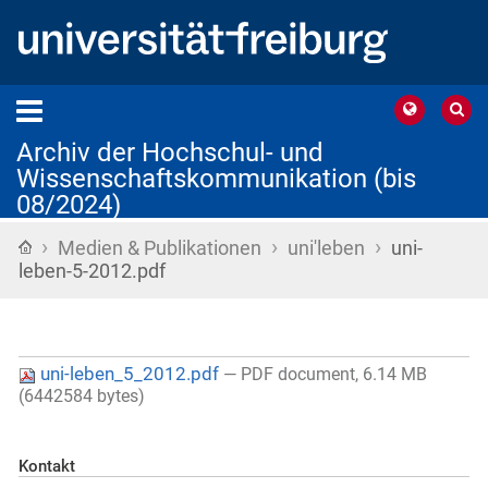
Archiv der Hochschul- und
Wissenschaftskommunikation (bis
08/2024)
›
›
›
Startseite
Medien & Publikationen
uni'leben
uni-
leben-5-2012.pdf
uni-leben_5_2012.pdf
— PDF document, 6.14 MB
(6442584 bytes)
Kontakt