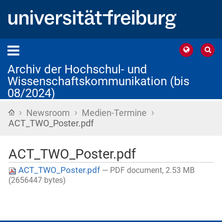
Archiv der Hochschul- und
Wissenschaftskommunikation (bis
08/2024)
›
›
›
Startseite
Newsroom
Medien-Termine
ACT_TWO_Poster.pdf
ACT_TWO_Poster.pdf
ACT_TWO_Poster.pdf
— PDF document, 2.53 MB
(2656447 bytes)