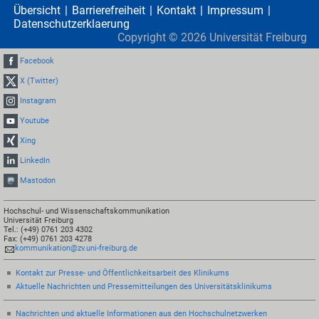
Übersicht
Barrierefreiheit
Kontakt
Impressum
Datenschutzerklaerung
Copyright ©
2026
Universität Freiburg
Facebook
X (Twitter)
Instagram
Youtube
Xing
LinkedIn
Mastodon
Hochschul- und Wissenschaftskommunikation
Universität Freiburg
Tel.: (+49) 0761 203 4302
Fax: (+49) 0761 203 4278
kommunikation@zv.uni-freiburg.de
Kontakt zur Presse- und Öffentlichkeitsarbeit des Klinikums
Aktuelle Nachrichten und Pressemitteilungen des Universitätsklinikums
Nachrichten und aktuelle Informationen aus den Hochschulnetzwerken