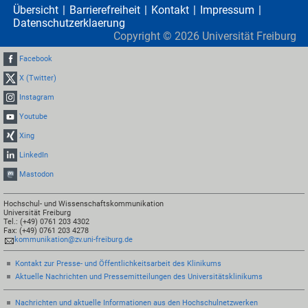
Übersicht
Barrierefreiheit
Kontakt
Impressum
Datenschutzerklaerung
Copyright ©
2026
Universität Freiburg
Facebook
X (Twitter)
Instagram
Youtube
Xing
LinkedIn
Mastodon
Hochschul- und Wissenschaftskommunikation
Universität Freiburg
Tel.: (+49) 0761 203 4302
Fax: (+49) 0761 203 4278
kommunikation@zv.uni-freiburg.de
Kontakt zur Presse- und Öffentlichkeitsarbeit des Klinikums
Aktuelle Nachrichten und Pressemitteilungen des Universitätsklinikums
Nachrichten und aktuelle Informationen aus den Hochschulnetzwerken