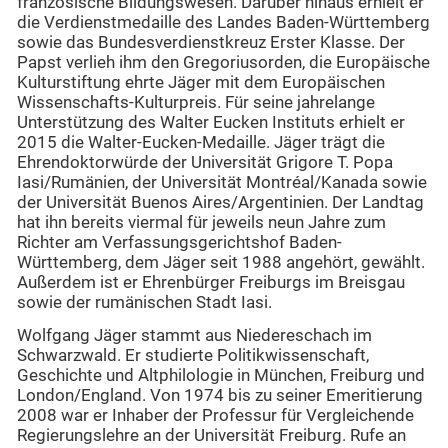
französische Bildungswesen. Darüber hinaus erhielt er
die Verdienstmedaille des Landes Baden-Württemberg
sowie das Bundesverdienstkreuz Erster Klasse. Der
Papst verlieh ihm den Gregoriusorden, die Europäische
Kulturstiftung ehrte Jäger mit dem Europäischen
Wissenschafts-Kulturpreis. Für seine jahrelange
Unterstützung des Walter Eucken Instituts erhielt er
2015 die Walter-Eucken-Medaille. Jäger trägt die
Ehrendoktorwürde der Universität Grigore T. Popa
Iasi/Rumänien, der Universität Montréal/Kanada sowie
der Universität Buenos Aires/Argentinien. Der Landtag
hat ihn bereits viermal für jeweils neun Jahre zum
Richter am Verfassungsgerichtshof Baden-
Württemberg, dem Jäger seit 1988 angehört, gewählt.
Außerdem ist er Ehrenbürger Freiburgs im Breisgau
sowie der rumänischen Stadt Iasi.
Wolfgang Jäger stammt aus Niedereschach im
Schwarzwald. Er studierte Politikwissenschaft,
Geschichte und Altphilologie in München, Freiburg und
London/England. Von 1974 bis zu seiner Emeritierung
2008 war er Inhaber der Professur für Vergleichende
Regierungslehre an der Universität Freiburg. Rufe an