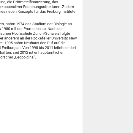
g, die Drittmittelfinanzierung, das
 kooperativer Forschungsstrukturen. Zudem
nes neuen Konzepts für das Freiburg Institute
ich, nahm 1974 das Studium der Biologie an
s 1980 mit der Promotion ab. Nach der
nischen Hochschule Zürich/Schweiz folgte
nter anderem an der Rockefeller University, New
ore. 1995 nahm Neuhaus den Ruf auf die
t Freiburg an. Von 1998 bis 2011 leitete er dort
ften, seit 2012 ist er hauptamtlicher
orscher „Leopoldina“.