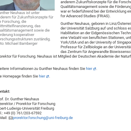
anderem Zukunftskonzepte für die Forschun
Qualitätsmanagement sowie die Förderung
war er federführend bei der Entwicklung ei
nther Neuhaus ist unter
for Advanced Studies (FRIAS).
derem für Zukunftskonzepte für
e Forschung, die
Gunther Neuhaus, geboren in Linz/Österre
ittmittelfinanzierung, das
der Universität Salzburg auf und schloss e
alitätsmanagement sowie die
Habilitation an der Eidgenössischen Tech
rderung kooperativer
eine Vielzahl von beruflichen Stationen, u
rschungsstrukturen zuständig.
York/USA und an der University of Singap
to: Michael Bamberger
Professur für Zellbiologie an der Universitä
das Zentrum für Angewandte Biowissenscha
orektor für Forschung. Neuhaus ist Mitglied der Deutschen Akademie der Naturf
itere Informationen zu Gunther Neuhaus finden Sie
hier
.
e Homepage finden Sie
hier
.
ntakt:
of. Dr. Gunther Neuhaus
zerektor / Prorektor für Forschung
bert-Ludwigs-Universität Freiburg
l.: +49 (0) 761/203-67592
Mail:
prorektor.forschung@uni-freiburg.de