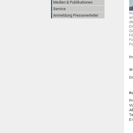
Medien & Publikationen
Service
Gu
Anmeldung Presseverteiler
an
di
Dr
Qu
Fö
Fo
Fo
Pr
We
Di
Ko
Pr
Vi
Al
Te
E-