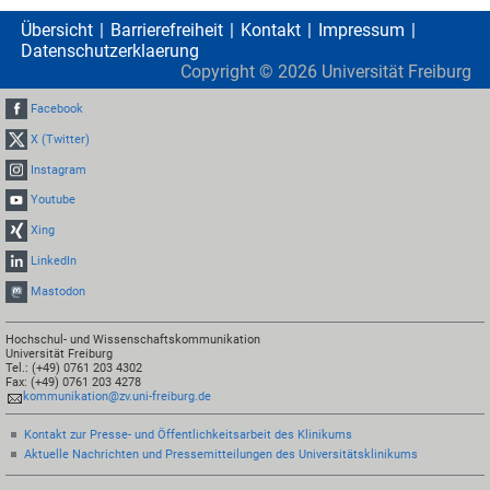
Übersicht
Barrierefreiheit
Kontakt
Impressum
Datenschutzerklaerung
Copyright ©
2026
Universität Freiburg
Facebook
X (Twitter)
Instagram
Youtube
Xing
LinkedIn
Mastodon
Hochschul- und Wissenschaftskommunikation
Universität Freiburg
Tel.: (+49) 0761 203 4302
Fax: (+49) 0761 203 4278
kommunikation@zv.uni-freiburg.de
Kontakt zur Presse- und Öffentlichkeitsarbeit des Klinikums
Aktuelle Nachrichten und Pressemitteilungen des Universitätsklinikums