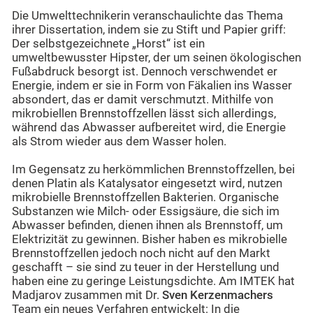
Die Umwelttechnikerin veranschaulichte das Thema
ihrer Dissertation, indem sie zu Stift und Papier griff:
Der selbstgezeichnete „Horst“ ist ein
umweltbewusster Hipster, der um seinen ökologischen
Fußabdruck besorgt ist. Dennoch verschwendet er
Energie, indem er sie in Form von Fäkalien ins Wasser
absondert, das er damit verschmutzt. Mithilfe von
mikrobiellen Brennstoffzellen lässt sich allerdings,
während das Abwasser aufbereitet wird, die Energie
als Strom wieder aus dem Wasser holen.
Im Gegensatz zu herkömmlichen Brennstoffzellen, bei
denen Platin als Katalysator eingesetzt wird, nutzen
mikrobielle Brennstoffzellen Bakterien. Organische
Substanzen wie Milch- oder Essigsäure, die sich im
Abwasser befinden, dienen ihnen als Brennstoff, um
Elektrizität zu gewinnen. Bisher haben es mikrobielle
Brennstoffzellen jedoch noch nicht auf den Markt
geschafft – sie sind zu teuer in der Herstellung und
haben eine zu geringe Leistungsdichte. Am IMTEK hat
Madjarov zusammen mit Dr.
Sven Kerzenmachers
Team ein neues Verfahren entwickelt: In die