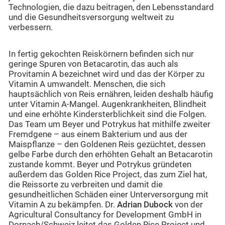
Technologien, die dazu beitragen, den Lebensstandard
und die Gesundheitsversorgung weltweit zu
verbessern.
In fertig gekochten Reiskörnern befinden sich nur
geringe Spuren von Betacarotin, das auch als
Provitamin A bezeichnet wird und das der Körper zu
Vitamin A umwandelt. Menschen, die sich
hauptsächlich von Reis ernähren, leiden deshalb häufig
unter Vitamin A-Mangel. Augenkrankheiten, Blindheit
und eine erhöhte Kindersterblichkeit sind die Folgen.
Das Team um Beyer und Potrykus hat mithilfe zweiter
Fremdgene – aus einem Bakterium und aus der
Maispflanze – den Goldenen Reis gezüchtet, dessen
gelbe Farbe durch den erhöhten Gehalt an Betacarotin
zustande kommt. Beyer und Potrykus gründeten
außerdem das Golden Rice Project, das zum Ziel hat,
die Reissorte zu verbreiten und damit die
gesundheitlichen Schäden einer Unterversorgung mit
Vitamin A zu bekämpfen. Dr.
Adrian Dubock
von der
Agricultural Consultancy for Development GmbH in
Dornach/Schweiz leitet das Golden Rice Project und