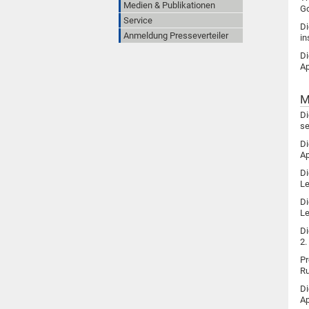
Medien & Publikationen
Go
Service
Di
Anmeldung Presseverteiler
in
Di
Ap
M
Di
se
Di
Ap
Di
Le
Di
Le
Di
2.
Pr
Ru
Di
Ap