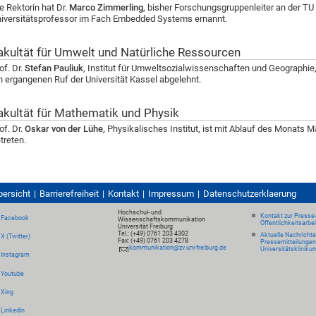
e Rektorin hat Dr.
Marco Zimmerling
, bisher Forschungsgruppenleiter an der TU
iversitätsprofessor im Fach Embedded Systems ernannt.
akultät für Umwelt und Natürliche Ressourcen
of. Dr.
Stefan Pauliuk
, Institut für Umweltsozialwissenschaften und Geographie
n ergangenen Ruf der Universität Kassel abgelehnt.
akultät für Mathematik und Physik
of. Dr.
Oskar von der Lühe,
Physikalisches Institut, ist mit Ablauf des Monats 
treten.
bersicht
Barrierefreiheit
Kontakt
Impressum
Datenschutzerklaerung
Hochschul- und
Kontakt zur Presse
Facebook
Wissenschaftskommunikation
Öffentlichkeitsarbe
Universität Freiburg
Tel.: (+49) 0761 203 4302
Aktuelle Nachricht
X (Twitter)
Fax: (+49) 0761 203 4278
Pressemitteilungen
kommunikation@zv.uni-freiburg.de
Universitätskliniku
Instagram
Youtube
Xing
LinkedIn