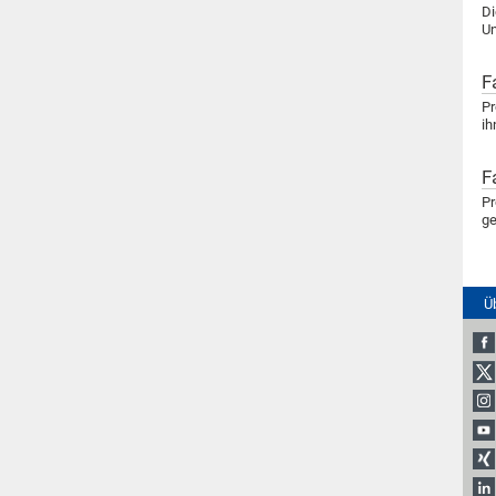
Di
Un
F
Pr
ih
F
Pr
ge
Ü