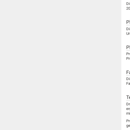
Di
20
P
Di
Un
P
Pr
Pr
F
Di
Fa
T
Dr
er
mi
Pr
ge