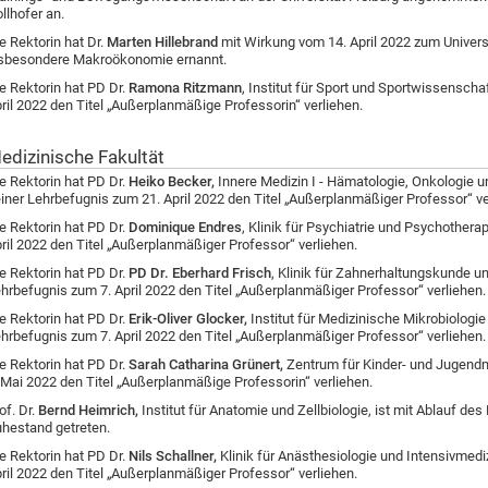
llhofer an.
e Rektorin hat Dr.
Marten Hillebrand
mit Wirkung vom 14. April 2022 zum Univers
sbesondere Makroökonomie ernannt.
e Rektorin hat PD Dr.
Ramona Ritzmann
, Institut für Sport und Sportwissenscha
ril 2022 den Titel „Außerplanmäßige Professorin“ verliehen.
edizinische Fakultät
e Rektorin hat PD Dr.
Heiko Becker,
Innere Medizin I - Hämatologie, Onkologie u
iner Lehrbefugnis zum 21. April 2022 den Titel „Außerplanmäßiger Professor“ ve
e Rektorin hat PD Dr.
Dominique Endres
, Klinik für Psychiatrie und Psychotherap
ril 2022 den Titel „Außerplanmäßiger Professor“ verliehen.
e Rektorin hat PD Dr.
PD Dr. Eberhard Frisch
, Klinik für Zahnerhaltungskunde u
hrbefugnis zum 7. April 2022 den Titel „Außerplanmäßiger Professor“ verliehen
e Rektorin hat PD Dr.
Erik-Oliver Glocker,
Institut für Medizinische Mikrobiologi
hrbefugnis zum 7. April 2022 den Titel „Außerplanmäßiger Professor“ verliehen
e Rektorin hat PD Dr.
Sarah Catharina Grünert,
Zentrum für Kinder- und Jugendm
 Mai 2022 den Titel „Außerplanmäßige Professorin“ verliehen.
of. Dr.
Bernd Heimrich,
Institut für Anatomie und Zellbiologie, ist mit Ablauf d
hestand getreten.
e Rektorin hat PD Dr.
Nils Schallner,
Klinik für
Anästhesiologie und Intensivmediz
ril 2022 den Titel „Außerplanmäßiger Professor“ verliehen.