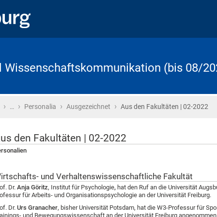
d Wissenschaftskommunikation (bis 08/20
›
›
›
›
Startseite
…
Personalia
Ausgezeichnet
Aus den Fakultäten | 02-2022
us den Fakultäten | 02-2022
rsonalien
irtschafts- und Verhaltenswissenschaftliche Fakultät
of. Dr.
Anja Göritz
, Institut für Psychologie
,
hat den Ruf an die Universität Augs
ofessur für Arbeits- und Organisationspsychologie an der Universität Freiburg.
of. Dr.
Urs Granacher
, bisher Universität Potsdam, hat die W3-Professur für S
ainings- und Bewegungswissenschaft an der Universität Freiburg angenommen. Er 