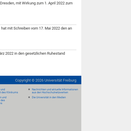
 Dresden, mit Wirkung zum 1. April 2022 zum
, hat mit Schreiben vom 17. Mai 2022 den an
März 2022 in den gesetzlichen Ruhestand
Copyright ©
2026
Universität Freiburg
- und
Nachrichten und aktuelle Informationen
it des Klinikums
aus den Hochschulnetzwerken
en und
Die Universität in den Medien
 des
ms