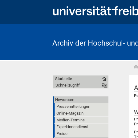
Archiv der Hochschul- un
Startseite
Schnellzugriff
A
Pe
Newsroom
Pressemitteilungen
W
Online-Magazin
Pr
Medien-Termine
Pr
Expert:innendienst
Pr
Preise
Tr