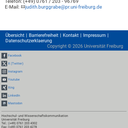
Telefon: (+49) 0761 / 203 - 96769
E-Mail:
judith.burggrabe@pr.uni-freiburg.de
Übersicht
Barrierefreiheit
Kontakt
Impressum
Datenschutzerklaerung
Copyright ©
2026
Universität Freiburg
Facebook
X (Twitter)
Instagram
Youtube
Xing
LinkedIn
Mastodon
Hochschul- und Wissenschaftskommunikation
Universität Freiburg
Tel.: (+49) 0761 203 4302
Fax: (+49) 0761 203 4278