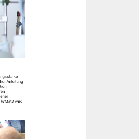
ungsstarke
her Anleitung
tion
ren
gener
,
liv
MatS wird