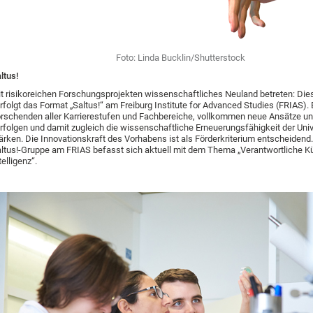
Foto: Linda Bucklin/Shutterstock
ltus!
t risikoreichen Forschungsprojekten wissenschaftliches Neuland betreten: Die
rfolgt das Format „Saltus!“ am Freiburg Institute for Advanced Studies (FRIAS).
rschenden aller Karrierestufen und Fachbereiche, vollkommen neue Ansätze un
rfolgen und damit zugleich die wissenschaftliche Erneuerungsfähigkeit der Univ
ärken. Die Innovationskraft des Vorhabens ist als Förderkriterium entscheidend.
ltus!-Gruppe am FRIAS befasst sich aktuell mit dem Thema „Verantwortliche K
telligenz“.