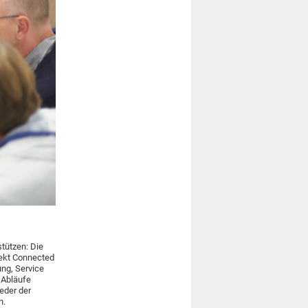
stützen: Die
ojekt Connected
ung, Service
 Abläufe
ieder der
n.