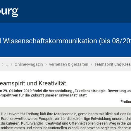
d Wissenschaftskommunikation (bis 08/20
›
›
›
›
Startseite
…
Online-Magazin
vernetzen & gestalten
Teamspirit und Kreat
eamspirit und Kreativität
 29. Oktober 2019 findet die Veranstaltung „Exzellenzstrategie. Bewertung u
rspektiven für die Zukunft unserer Universität“ statt
Freibu
Die Universität Freiburg lädt ihre Mitglieder ein, gemeinsam mit Blick auf das E
Exzellenzwettbewerbs Perspektiven für die zukünftige Entwicklung unserer Univ
diskutieren. Kulturwandel, Kreativität und Offenheit sollen diesen Weg in die Z
mitbestimmen und einen institutionellen Wandlungsprozess begleiten, der neu