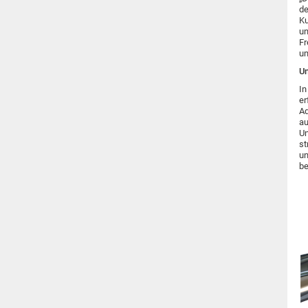
de
Ku
un
Fr
um
Un
In
er
Ad
au
Un
st
un
be