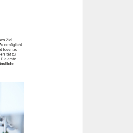
ses Ziel
 Es ermöglicht
d Ideen zu
ersität zu
 Die erste
ünstliche