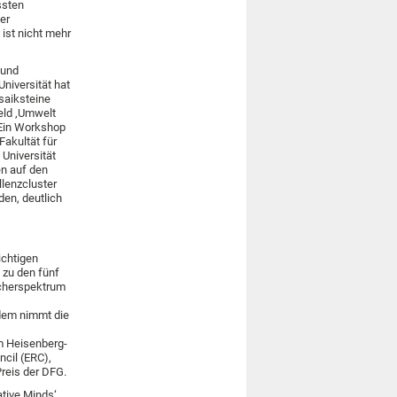
ssten
er
 ist nicht mehr
 und
Universität hat
saiksteine
eld ‚Umwelt
 Ein Workshop
Fakultät für
Universität
en auf den
llenzcluster
den, deutlich
ichtigen
 zu den fünf
ächerspektrum
udem nimmt die
m Heisenberg-
cil (ERC),
reis der DFG.
tive Minds‘,