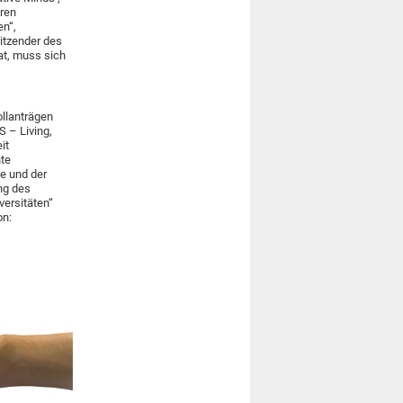
ären
en“,
sitzender des
hat, muss sich
ollanträgen
S – Living,
it
nte
ce und der
ng des
versitäten“
on: