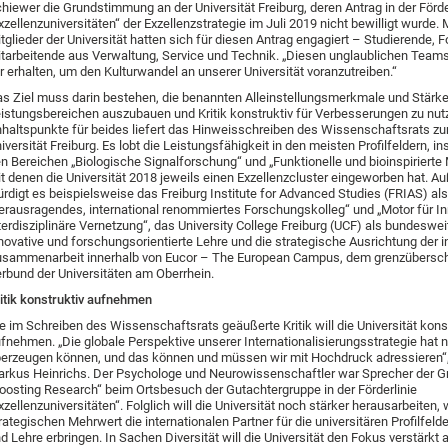
hiewer die Grundstimmung an der Universität Freiburg, deren Antrag in der Förde
xzellenzuniversitäten“ der Exzellenzstrategie im Juli 2019 nicht bewilligt wurde.
tglieder der Universität hatten sich für diesen Antrag engagiert – Studierende, 
tarbeitende aus Verwaltung, Service und Technik. „Diesen unglaublichen Teamsp
r erhalten, um den Kulturwandel an unserer Universität voranzutreiben.“
s Ziel muss darin bestehen, die benannten Alleinstellungsmerkmale und Stärken
istungsbereichen auszubauen und Kritik konstruktiv für Verbesserungen zu nut
haltspunkte für beides liefert das Hinweisschreiben des Wissenschaftsrats zu
iversität Freiburg. Es lobt die Leistungsfähigkeit in den meisten Profilfeldern, i
n Bereichen „Biologische Signalforschung“ und „Funktionelle und bioinspirierte M
t denen die Universität 2018 jeweils einen Exzellenzcluster eingeworben hat. 
rdigt es beispielsweise das Freiburg Institute for Advanced Studies (FRIAS) als
erausragendes, international renommiertes Forschungskolleg“ und „Motor für I
terdisziplinäre Vernetzung“, das University College Freiburg (UCF) als bundeswei
novative und forschungsorientierte Lehre und die strategische Ausrichtung der i
sammenarbeit innerhalb von Eucor – The European Campus, dem grenzübersch
rbund der Universitäten am Oberrhein.
itik konstruktiv aufnehmen
e im Schreiben des Wissenschaftsrats geäußerte Kritik will die Universität kons
fnehmen. „Die globale Perspektive unserer Internationalisierungsstrategie hat n
erzeugen können, und das können und müssen wir mit Hochdruck adressieren“, 
rkus Heinrichs. Der Psychologe und Neurowissenschaftler war Sprecher der G
oosting Research“ beim Ortsbesuch der Gutachtergruppe in der Förderlinie
xzellenzuniversitäten“. Folglich will die Universität noch stärker herausarbeiten,
rategischen Mehrwert die internationalen Partner für die universitären Profilfeld
d Lehre erbringen. In Sachen Diversität will die Universität den Fokus verstärkt 