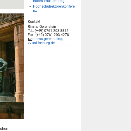
Baden-Württemberg
Hochschulrektorenkonfere
nz
Kontakt
Rimma Gerenstein
Tel.: (+49) 0761 203 8812
Fax: (+49) 0761 203 4278
rimma.gerenstein@
zv.uni-freiburg.de
ochen