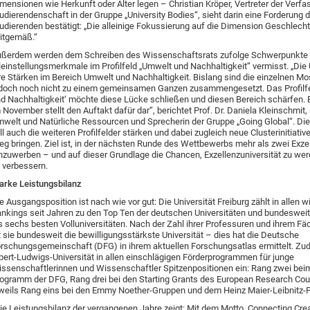
mensionen wie Herkunft oder Alter legen – Christian Kröper, Vertreter der Verfa
udierendenschaft in der Gruppe „University Bodies“, sieht darin eine Forderung d
udierenden bestätigt: „Die alleinige Fokussierung auf die Dimension Geschlecht
itgemäß.“
ßerdem werden dem Schreiben des Wissenschaftsrats zufolge Schwerpunkte
leinstellungsmerkmale im Profilfeld „Umwelt und Nachhaltigkeit“ vermisst. „Die 
re Stärken im Bereich Umwelt und Nachhaltigkeit. Bislang sind die einzelnen Mo
doch noch nicht zu einem gemeinsamen Ganzen zusammengesetzt. Das Profilf
d Nachhaltigkeit‘ möchte diese Lücke schließen und diesen Bereich schärfen.
 November stellt den Auftakt dafür dar“, berichtet Prof. Dr. Daniela Kleinschmit, 
welt und Natürliche Ressourcen und Sprecherin der Gruppe „Going Global“. Die 
ll auch die weiteren Profilfelder stärken und dabei zugleich neue Clusterinitiativ
g bringen. Ziel ist, in der nächsten Runde des Wettbewerbs mehr als zwei Exze
nzuwerben – und auf dieser Grundlage die Chancen, Exzellenzuniversität zu wer
 verbessern.
arke Leistungsbilanz
e Ausgangsposition ist nach wie vor gut: Die Universität Freiburg zählt in allen w
nkings seit Jahren zu den Top Ten der deutschen Universitäten und bundesweit
s sechs besten Volluniversitäten. Nach der Zahl ihrer Professuren und ihrem F
t sie bundesweit die bewilligungsstärkste Universität – dies hat die Deutsche
rschungsgemeinschaft (DFG) in ihrem aktuellen Forschungsatlas ermittelt. Z
bert-Ludwigs-Universität in allen einschlägigen Förderprogrammen für junge
ssenschaftlerinnen und Wissenschaftler Spitzenpositionen ein: Rang zwei bei
ogramm der DFG, Rang drei bei den Starting Grants des European Research Coun
weils Rang eins bei den Emmy Noether-Gruppen und dem Heinz Maier-Leibnitz-P
ie Leistungsbilanz der vergangenen Jahre zeigt: Mit dem Motto ‚Connecting Crea