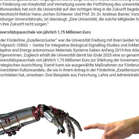
r Förderung von Kreativität und Vernetzung sowie der Fortführung des universit
lturwandels hat sich die Universität auf den richtigen Weg in die Zukunft begeb
terstreicht Rektor Hans-Jochen Schiewer. Und Prof. Dr. Dr. Andreas Barner, Vor
eiburger Universitätsrats, ist überzeugt: „Eine Universität, die solche Mitglieder 
 ihre Zukunft nicht sorgen.“
iversitätspauschale von jährlich 1,75 Millionen Euro
 der Förderlinie „Exzellenzcluster“ war die Universität Freiburg mit ihren beiden V
folgreich: CIBSS – Centre for Integrative Biological Signalling Studies und
liv
Mat
aptive and Energy-autonomous Materials Systems haben Anfang 2019 ihre Arbe
fgenommen. Zugleich erhält die Universität damit bis Ende 2025 eine so genan
iversitätspauschale von jährlich 1,75 Millionen Euro zur Stärkung der Governan
rategischen Ausrichtung. Damit kann sie ausgewählte Maßnahmen zur Förderu
iversitären Kulturwandels, die sie in ihrem Antrag in der Förderlinie „Exzellenzuni
schrieben hat, umsetzen. Drei Beispiele aus Forschung, Lehre und Administrati