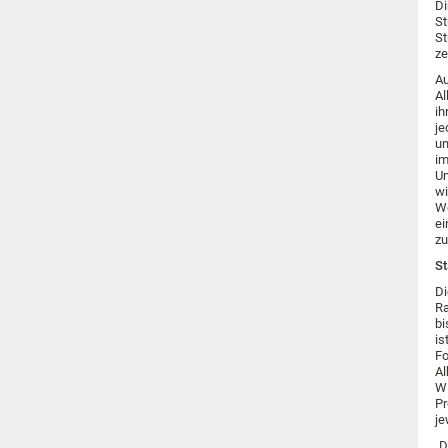
Di
St
St
ze
Au
Al
ih
je
un
im
Um
wi
We
ei
zu
St
Di
Ra
bi
is
Fo
Al
Wi
Pr
je
„D