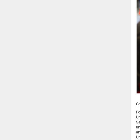
Co
Fo
Un
Se
un
an
Un