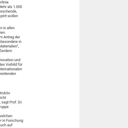
rlinie
 Mehr als 1.000
Forschende,
irit wollen
 in allen
zen.
m Antrag der
nsbesondere in
aterialien“,
Außerdem
nnovation und
tes Vorbild für
nternationalen
reitenden
truktiv
icht
sagt Prof. Dr.
ruppe
 welchen
er in Forschung
auch auf