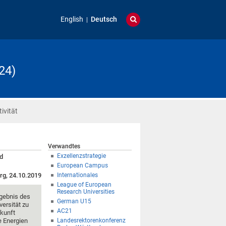
English
Deutsch
24)
ivität
Verwandtes
Exzellenzstrategie
nd
European Campus
rg, 24.10.2019
Internationales
League of European
Research Universities
rgebnis des
German U15
ersität zu
AC21
ukunft
e Energien
Landesrektorenkonferenz