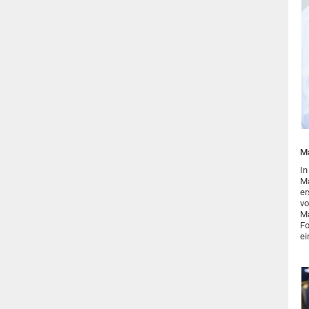
M
In
Ma
er
vo
Ma
Fo
ei