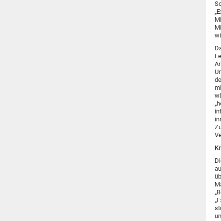
Sc
„E
Mi
Mi
wi
Da
Le
An
Un
de
mi
wü
„h
in
in
Zu
Ve
Kr
Di
au
üb
Ma
„B
„E
st
un