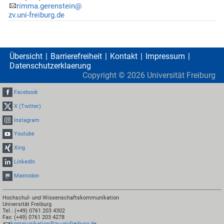
rimma.gerenstein@
zv.uni-freiburg.de
Übersicht
Barrierefreiheit
Kontakt
Impressum
Datenschutzerklaerung
Copyright ©
2026
Universität Freiburg
Facebook
X (Twitter)
Instagram
Youtube
Xing
LinkedIn
Mastodon
Hochschul- und Wissenschaftskommunikation
Universität Freiburg
Tel.: (+49) 0761 203 4302
Fax: (+49) 0761 203 4278
kommunikation@zv.uni-freiburg.de