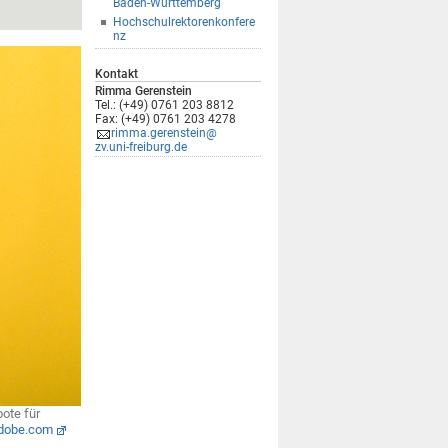
Baden-Württemberg
Hochschulrektorenkonfere
nz
Kontakt
Rimma Gerenstein
Tel.: (+49) 0761 203 8812
Fax: (+49) 0761 203 4278
rimma.gerenstein@
zv.uni-freiburg.de
ote für
adobe.com