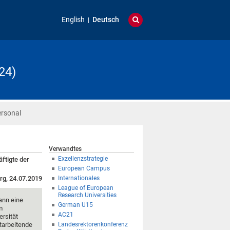
English
Deutsch
24)
ersonal
Verwandtes
Exzellenzstrategie
ftigte der
European Campus
rg, 24.07.2019
Internationales
League of European
Research Universities
ann eine
German U15
m
AC21
rsität
tarbeitende
Landesrektorenkonferenz