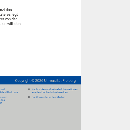
nzt das
tzteres legt
er von der
len will sich
Copyright ©
2026
Universität Freiburg
- und
Nachrichten und aktuelle Informationen
it des Klinikums
aus den Hochschulnetzwerken
en und
Die Universität in den Medien
 des
ms