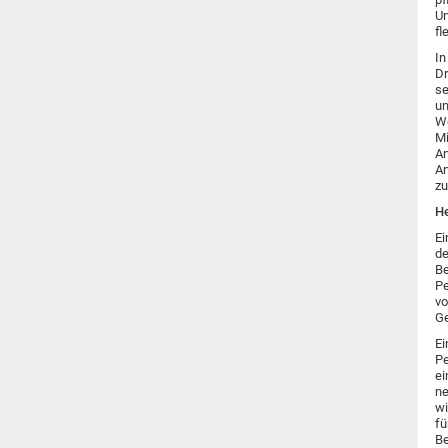
Un
fl
In
Dr
se
un
We
Mi
An
An
zu
H
Ei
de
Be
Pe
vo
Ge
Ei
Pe
ei
ne
wi
fü
Be