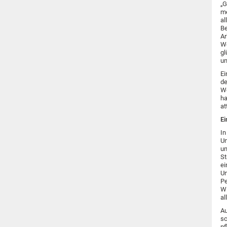
„G
me
al
Be
Ar
We
gl
un
Ei
de
We
ha
at
Ei
In
Un
un
St
ei
Un
Pe
Wi
al
Au
sc
pf