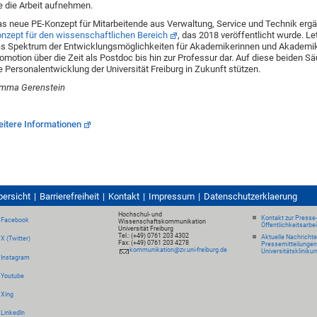
e die Arbeit aufnehmen.
s neue PE-Konzept für Mitarbeitende aus Verwaltung, Service und Technik ergä
nzept für den wissenschaftlichen Bereich
, das 2018 veröffentlicht wurde. Le
s Spektrum der Entwicklungsmöglichkeiten für Akademikerinnen und Akademik
omotion über die Zeit als Postdoc bis hin zur Professur dar. Auf diese beiden Säu
e Personalentwicklung der Universität Freiburg in Zukunft stützen.
imma Gerenstein
itere Informationen
bersicht
Barrierefreiheit
Kontakt
Impressum
Datenschutzerklaerung
Hochschul- und
Kontakt zur Presse
Facebook
Wissenschaftskommunikation
Öffentlichkeitsarbe
Universität Freiburg
Tel.: (+49) 0761 203 4302
Aktuelle Nachricht
X (Twitter)
Fax: (+49) 0761 203 4278
Pressemitteilungen
kommunikation@zv.uni-freiburg.de
Universitätskliniku
Instagram
Youtube
Xing
LinkedIn