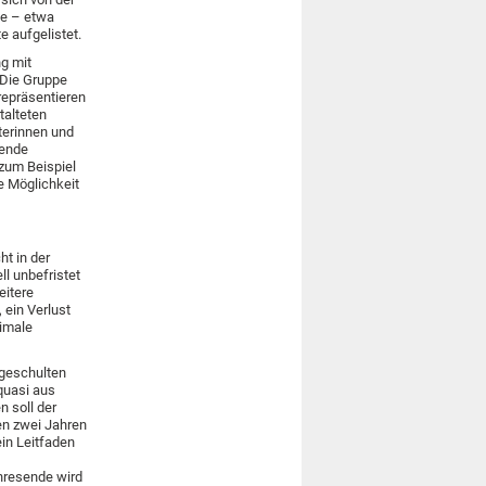
te – etwa
e aufgelistet.
g mit
. Die Gruppe
repräsentieren
talteten
terinnen und
rende
zum Beispiel
e Möglichkeit
ht in der
l unbefristet
eitere
 ein Verlust
timale
 geschulten
quasi aus
n soll der
ten zwei Jahren
in Leitfaden
hresende wird