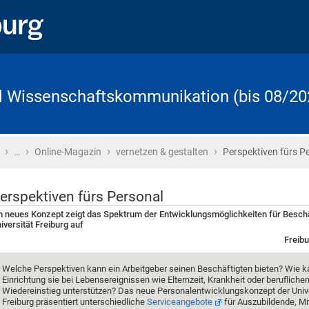
d Wissenschaftskommunikation (bis 08/20
›
›
›
›
Startseite
…
Online-Magazin
vernetzen & gestalten
Perspektiven fürs P
erspektiven fürs Personal
n neues Konzept zeigt das Spektrum der Entwicklungsmöglichkeiten für Beschä
iversität Freiburg auf
Freibu
Welche Perspektiven kann ein Arbeitgeber seinen Beschäftigten bieten? Wie k
Einrichtung sie bei Lebensereignissen wie Elternzeit, Krankheit oder berufliche
Wiedereinstieg unterstützen? Das neue Personalentwicklungskonzept der Unive
Freiburg präsentiert unterschiedliche
Serviceangebote
für Auszubildende, Mi