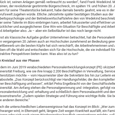
lück ist, seinen Anlagen gemäß verbraucht zu werden“, fand Frank Wedekind. 
inen, der revolutionär gestimmte Bürgerschreck, im späten 19. und frühen 20. 
lem für seine Theaterstücke bekannt, habe damals bereits geahnt, wie es in de
rufswelt zugehen würde. Etliche Jahrzehnte später bestätigen Studien aus der
beitspsychologie und der Betriebswirtschaftslehre den von Wedekind beschrieb
r seine Talente im Büro einbringen kann, arbeitet fokussierter und effektiver u
ücklicher und ausgeglichener. Eine Win-win-Situation für Beschäftigte und Arbe
d Arbeitgeber also. Ja – aber ein Selbstläufer ist das noch lange nicht.
nst als klassische Aufgabe großer Unternehmen betrachtet, hat die Personalent
n vergangenen 20 Jahren auch an Hochschulen zunehmend an Bedeutung gew
ttbewerb um die besten Köpfe hat sich verschärft, die Arbeitnehmerinnen und
ben oft die Wahl und entscheiden sich für die Hochschule, die sie individuell fö
traktive Perspektiven bieten kann. Was also ist zu tun?
n Kreislauf aus vier Phasen
 dem im Juni 2019 verabschiedeten Personalentwicklungskonzept (PE) skizziert
iversität Freiburg, wie sie ihre knapp 2.200 Beschäftigten in Verwaltung, Servic
terstützen möchte – vom Hausmeister über die Sekretärin bis hin zur Leiterin ei
absstelle. „Das Konzept berücksichtigt vier Handlungsfelder, die den kompletten
ner Beschäftigung umfassen“, erklärt Petra Engelbracht von der Geschäftsstelle
iversität. Am Anfang stehen die Personalgewinnung und -integration, gefolgt vo
rsonalentwicklung und -erhaltung und schließlich dem Personalaustritt und de
ssenstransfer. „Zudem spielen Strategie und Führung eine wichtige Rolle. Sie b
le anderen Bereiche.“
ch die unterschiedlichen Lebensereignisse hat das Konzept im Blick: „Wer zum 
hwanger wird, in Elternzeit geht, längere Zeit wegen Krankheit ausfällt, ein Fami
legen oder sich nach einem Wiedereinstieg beruflich umorientieren möchte, soll