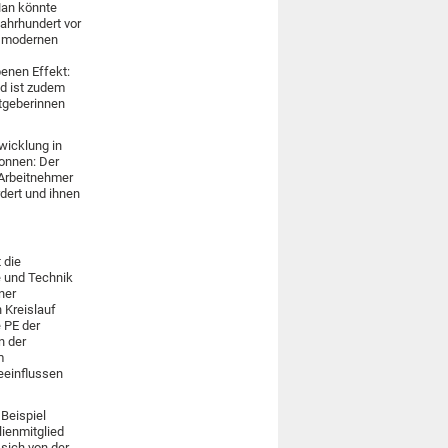
Man könnte
Jahrhundert vor
r modernen
enen Effekt:
nd ist zudem
itgeberinnen
wicklung in
onnen: Der
 Arbeitnehmer
rdert und ihnen
 die
e und Technik
ner
 Kreislauf
 PE der
n der
m
eeinflussen
Beispiel
lienmitglied
 sich von der