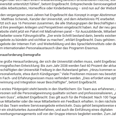
iversität unterstützt fühlen“, betont Engelbracht. Entsprechende Serviceangebo
exible Arbeitszeiten, Homeoffice oder Kinderbetreuung – sind nun auf der Websit
 den vergangenen zwei Jahren hat Engelbracht das Konzept in enger Abstimmun
. Matthias Schenek, Kanzler der Universität, und dem Arbeitskreis PE erarbeitet
tzt sich aus 16 Personen zusammen, die alle Statusgruppen der Beschäftigten 
d ihre jeweiligen Anliegen und Perspektiven eingebracht haben. Auf der neu ges
bsite steht jetzt ein Paket mit Maßnahmen parat – für Auszubildende, Mitarbei
tarbeiter sowie Führungskräfte. „Der erste Schritt bestand darin, bereits existie
gebote zu bündeln und sichtbar zu machen“, erklärt Engelbracht. Dazu gehören 
gebote der Internen Fort- und Weiterbildung und des Sprachlehrinstituts oder di
m internationalen Personalaustausch über das Programm Erasmus.
erausforderung Demografie
ne große Herausforderung, der sich die Universität stellen muss, sieht Engelbrac
mografischen Entwicklung: Bis zum Jahr 2038 werden fast 60 Prozent der aktuel
schäftigten der Universität Freiburg in den Ruhestand gehen. „Hinzu kommen w
rsonalverluste, etwa durch Kündigungen.“ Viele Positionen müssen neu besetzt,
n Fach- und Erfahrungswissen muss verhindert werden. „Dies erfordert eine op
winnung und Integration neuer Beschäftigter“, betont Engelbracht.
n erstes Pilotprojekt steht bereits in den Startlöchern: Ein Team aus erfahrenen,
rsonen soll die Personalgewinnung qualitativ sichern und professionalisieren, „
nem Guss“, erläutert Engelbracht. Das gilt auch für die Probezeit: Nach 100 Tage
ue Mitarbeiter oder die neue Mitarbeiterin ein Feedback erhalten. In den nächs
rd das Team weitere Serviceangebote entwickeln. Dazu gehört beispielsweise e
r ein strukturiertes Auswahlverfahren, und auch die Einführung eines digitalen
werbungsmanagements soll von der Gruppe intensiv begleitet werden. Zum Ja