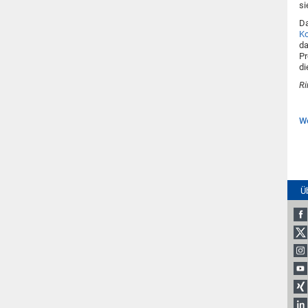
si
Da
Ko
da
Pr
di
R
We
Ü